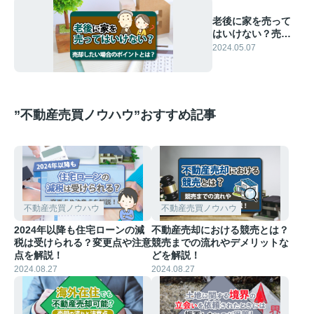
老後に家を売って
はいけない？売却
したい場合のポイ
2024.05.07
ントとは？
”不動産売買ノウハウ”おすすめ記事
不動産売買ノウハウ
不動産売買ノウハウ
2024年以降も住宅ローンの減
不動産売却における競売とは？
税は受けられる？変更点や注意
競売までの流れやデメリットな
点を解説！
どを解説！
2024.08.27
2024.08.27