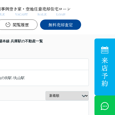
談事例
空き家・空地
任意売却
住宅ローン
PLE
VACANT
SALE
LOAN
閲覧履歴
無料売却査定
山陽本線 兵庫駅の不動産一覧
山の街駅
/
丸山駅