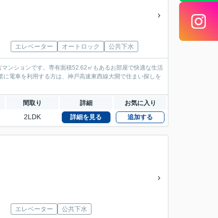
エレベーター
オートロック
公共下水
ンションです。専有面積52.62㎡もあるお部屋で快適な生活
繁に電車を利用する方は、神戸高速東西線大開で住まい探しを
間取り
詳細
お気に入り
2LDK
詳細を見る
追加する
エレベーター
公共下水