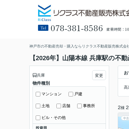
078-381-8586
Tel
営業時間：10:
神戸市の不動産売却・購入ならリクラス不動産販売株式会
【2026年】山陽本線 兵庫駅の不
お
兵庫
変更
物件種別
高
マンション
戸建
土地
店舗
事務所
2
2
棟
ビル・その他
中古
投資用