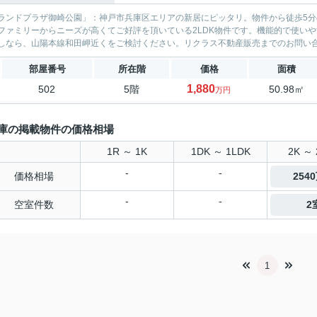
ランドプラザ御崎公園」：神戸市兵庫区エリアの新居にピッタリ。物件から徒歩5
ファミリーからニーズが高くてご好評を頂いている2LDK物件です。機能的で使い
しなら、山陽本線和田岬近くをご検討ください。リクラス不動産販売までのお問い合わせは、0
部屋番号
所在階
価格
面積
1,880
502
5階
50.98㎡
万円
庫の掲載物件の価格相場
1R ～ 1K
1DK ～ 1LDK
2K ～ 
-
-
価格相場
254
-
-
空室件数
2
1