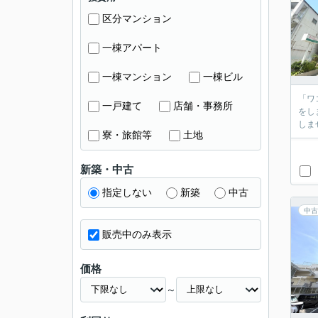
区分マンション
一棟アパート
一棟マンション
一棟ビル
「ワ
一戸建て
店舗・事務所
をし
しま
寮・旅館等
土地
新築・中古
指定しない
新築
中古
中古
販売中のみ表示
価格
～