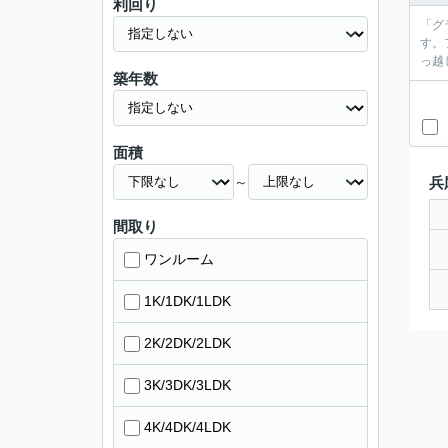
利回り
「グ
す。
っ越
築年数
面積
～
兵
間取り
ワンルーム
1K/1DK/1LDK
2K/2DK/2LDK
3K/3DK/3LDK
4K/4DK/4LDK