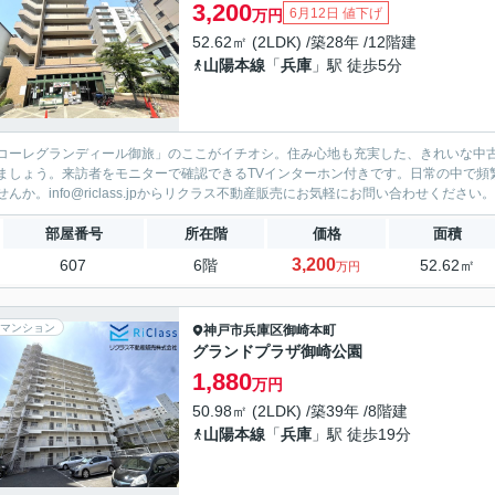
3,200
6月12日 値下げ
万円
52.62㎡ (2LDK) /築28年 /12階建
山陽本線
「
兵庫
」駅 徒歩5分
コーレグランディール御旅」のここがイチオシ。住み心地も充実した、きれいな中古マ
ましょう。来訪者をモニターで確認できるTVインターホン付きです。日常の中で頻
せんか。info@riclass.jpからリクラス不動産販売にお気軽にお問い合わせください。
部屋番号
所在階
価格
面積
3,200
607
6階
52.62㎡
万円
マンション
神戸市兵庫区
御崎本町
グランドプラザ御崎公園
1,880
万円
50.98㎡ (2LDK) /築39年 /8階建
山陽本線
「
兵庫
」駅 徒歩19分