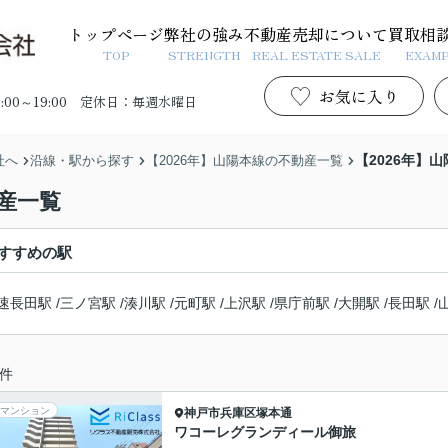
トップページ
弊社の強み
不動産売却について
買取相
TOP
STRENGTH
REAL ESTATE SALE
EXAM
お気に入り
00～19:00
定休日：毎週水曜日
【2026年】
社へ
沿線・駅から探す
【2026年】山陽本線の不動産一覧
動産一覧
すすめの駅
速長田駅
/
三ノ宮駅
/
湊川駅
/
元町駅
/
上沢駅
/
県庁前駅
/
大開駅
/
長田駅
/
件
マンション
神戸市兵庫区
塚本通
ワコーレグランディール御旅