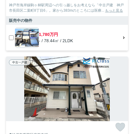
神戸市海岸線駒ヶ林駅周辺への引っ越しをお考えなら「中古戸建 神戸
市長田区二葉町8丁目6」。家から383mのところには医療...
もっと見る
販売中の物件
1,780万円
- / 78.44㎡ / 2LDK
中古一戸建