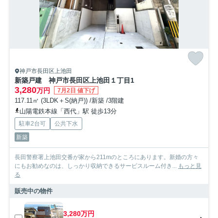
神戸市長田区上池田
新築戸建 神戸市長田区上池田１丁目1
3,280
万円
7月2日 値下げ
117.11㎡ (3LDK＋S(納戸)) /新築 /3階建
山陽電鉄本線「西代」駅 徒歩13分
駐車2台可
公共下水
新築
長田警察署上池田交番が家から211mのところにあります。新婚の方々
にもお勧めなのは、しっかり収納できるサービスルーム付き...
もっと見
る
販売中の物件
3,280万円