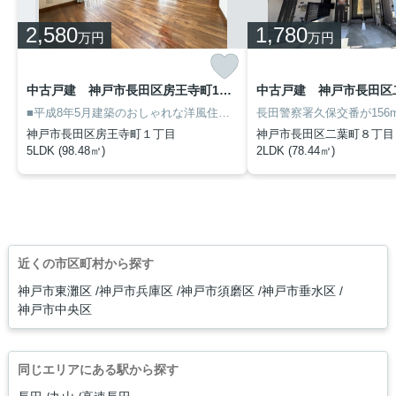
2,580
1,780
万円
万円
中古戸建 神戸市長田区房王寺町1丁目4
中古戸建 神戸市長田区
■平成8年5月建築のおしゃれな洋風住宅です
■地下鉄 上沢駅まで徒歩10
神戸市長田区房王寺町１丁目
神戸市長田区二葉町８丁目
5LDK (98.48㎡)
2LDK (78.44㎡)
近くの市区町村から探す
神戸市東灘区
神戸市兵庫区
神戸市須磨区
神戸市垂水区
神戸市中央区
同じエリアにある駅から探す