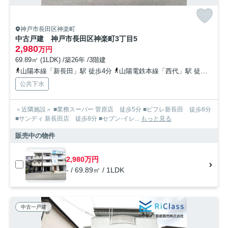
神戸市長田区神楽町
中古戸建 神戸市長田区神楽町3丁目5
2,980
万円
69.89㎡ (1LDK) /築26年 /3階建
山陽本線「新長田」駅 徒歩4分
山陽電鉄本線「西代」駅 徒歩7分
公共下水
＜近隣施設＞ ■業務スーパー 菅原店 徒歩5分 ■ピフレ新長田 徒歩8分
■サンディ 新長田店 徒歩8分 ■セブン-イレ...
もっと見る
販売中の物件
2,980万円
- / 69.89㎡ / 1LDK
中古一戸建