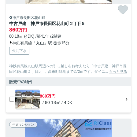
神戸市長田区花山町
中古戸建 神戸市長田区花山町２丁目5
860
万円
80.18㎡ (4DK) /築41年 /2階建
神鉄有馬線「丸山」駅 徒歩15分
公共下水
神鉄有馬線丸山駅周辺への引っ越しをお考えなら「中古戸建 神戸市長
田区花山町２丁目5」。高東町緑地まで272mです。ダイニ...
もっと見る
販売中の物件
860万円
- / 80.18㎡ / 4DK
中古マンション