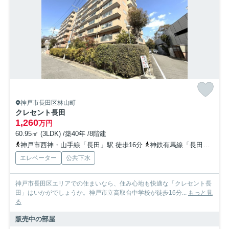
神戸市長田区林山町
クレセント長田
1,260
万円
60.95㎡ (3LDK) /築40年 /8階建
神戸市西神・山手線「長田」駅 徒歩16分
神鉄有馬線「長田」駅 徒歩12分
エレベーター
公共下水
神戸市長田区エリアでの住まいなら、住み心地も快適な「クレセント長
田」はいかがでしょうか。神戸市立高取台中学校が徒歩16分...
もっと見
る
販売中の部屋