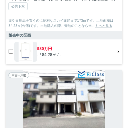
公共下水
薬や日用品を買うのに便利なスカイ薬局まで173mです。土地面積は
84.28㎡(公簿)です。土地購入の際、売地のことなら当...
もっと見る
販売中の区画
980万円
- / 84.28㎡ / -
中古一戸建