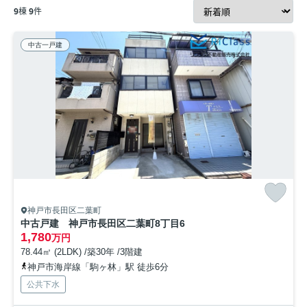
9
棟
9
件
中古一戸建
神戸市長田区二葉町
中古戸建 神戸市長田区二葉町8丁目6
1,780
万円
78.44㎡ (2LDK) /築30年 /3階建
神戸市海岸線「駒ヶ林」駅 徒歩6分
公共下水