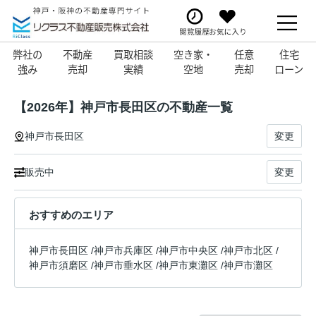
弊社の
不動産
買取相談
空き家・
任意
住宅
強み
売却
実績
空地
売却
ローン
【2026年】神戸市長田区の不動産一覧
神戸市長田区
変更
販売中
変更
おすすめのエリア
神戸市長田区
/
神戸市兵庫区
/
神戸市中央区
/
神戸市北区
/
神戸市須磨区
/
神戸市垂水区
/
神戸市東灘区
/
神戸市灘区