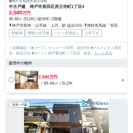
神戸市長田区房王寺町
中古戸建 神戸市長田区房王寺町1丁目4
2,580
万円
98.48㎡ (5LDK) /築30年 /2階建
神戸市西神・山手線「上沢」駅 徒歩10分
神鉄有馬線「長田」駅 徒歩11分
駐輪場
閑静な住宅地
バイク置場あり
公共下水
＜近隣施設＞ ■コープこうべ コープ長田 徒歩9分 ■グルメシティ長田
店 徒歩13分 ■ローソン神戸重池町二丁目店 徒歩...
もっと見る
販売中の物件
2,580万円
- / 98.48㎡ / 5LDK
新築一戸建