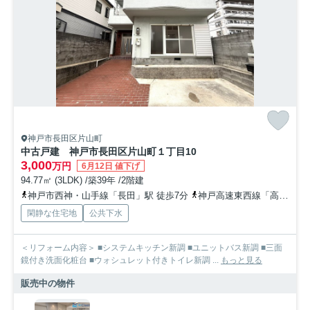
神戸市長田区片山町
中古戸建 神戸市長田区片山町１丁目10
3,000
万円
6月12日 値下げ
94.77㎡ (3LDK) /築39年 /2階建
神戸市西神・山手線「長田」駅 徒歩7分
神戸高速東西線「高速長田」駅 徒歩8分
閑静な住宅地
公共下水
＜リフォーム内容＞ ■システムキッチン新調 ■ユニットバス新調 ■三面
鏡付き洗面化粧台 ■ウォシュレット付きトイレ新調 ...
もっと見る
販売中の物件