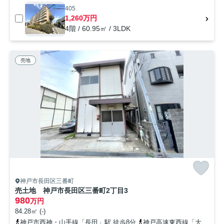
405
1,260万円
4階 / 60.95㎡ / 3LDK
売地
神戸市長田区三番町
売土地 神戸市長田区三番町2丁目3
980
万円
84.28㎡ (-)
神戸市西神・山手線「長田」駅 徒歩8分
神戸高速東西線「大開」駅 徒歩9分