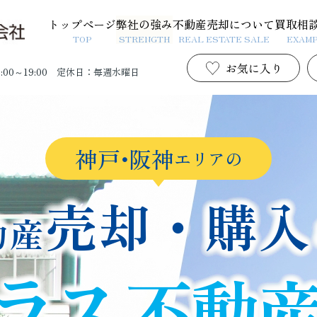
トップページ
弊社の強み
不動産売却について
買取相
TOP
STRENGTH
REAL ESTATE SALE
EXAM
お気に入り
00～19:00
定休日：毎週水曜日
神戸
・
阪神
エリアの
売却・購入
動産
ラス
不動