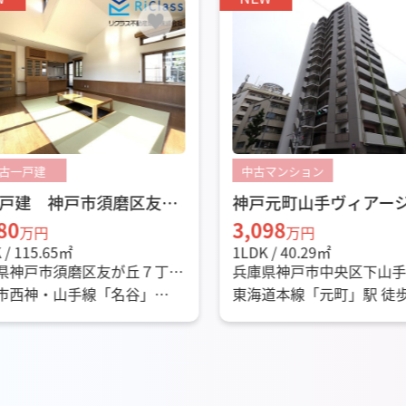
マンション
中古マンション
元町山手ヴィアージュ
グランフェルティ神戸
り
98
4,680
万円
万円
 / 40.29㎡
3LDK / 61.60㎡
県神戸市中央区下山手通４丁
兵庫県神戸市中央区花隈町3
-6
道本線「元町」駅 徒歩6分
神戸高速東西線「花隈」駅
分