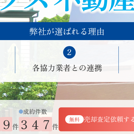
弊社が選ばれる理由
各協力業者との連携
成約件数
売却査定依頼す
9
3
4
7
無料
件
件