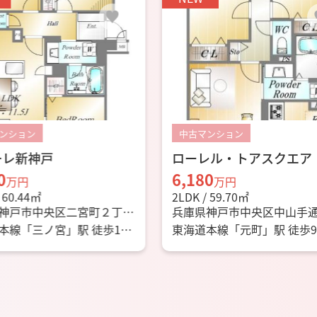
ンション
中古一戸建
レル・トアスクエア
中古戸建 神戸市長田区
町8丁目6
0
1,780
万円
万円
 59.70㎡
2LDK / 78.44㎡
神戸市中央区中山手通２丁
兵庫県神戸市長田区二葉町
6-21
本線「元町」駅 徒歩9分
神戸市海岸線「駒ヶ林」駅 
分