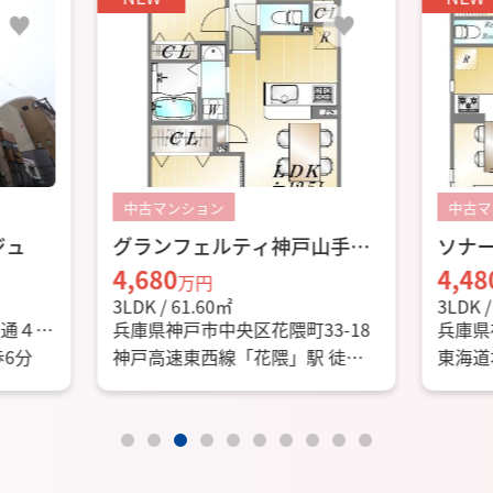
中古マンション
中古マ
山手通
ソナーレ新神戸
ロー
4,480
6,18
万円
3LDK / 60.44㎡
2LDK /
3-18
兵庫県神戸市中央区二宮町２丁目
兵庫県
10-1
目4-15
 徒歩5
東海道本線「三ノ宮」駅 徒歩10
東海道
分