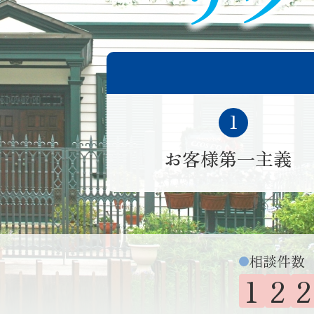
お客様第一主義
相談件数
1
2
2