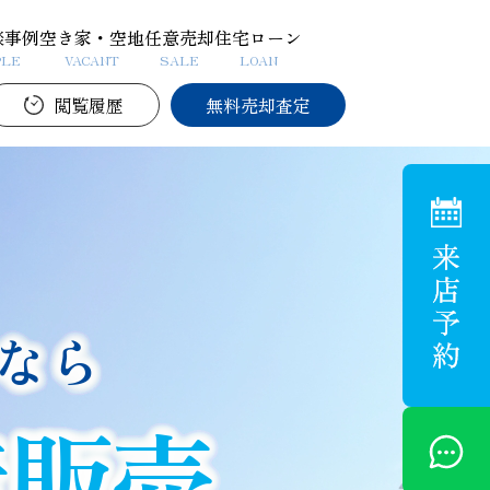
談事例
空き家・空地
任意売却
住宅ローン
PLE
VACANT
SALE
LOAN
閲覧履歴
無料売却査定
なら
産販売