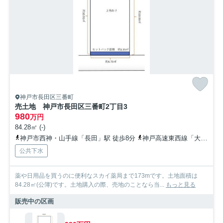
神戸市長田区三番町
売土地 神戸市長田区三番町2丁目3
980
万円
84.28㎡ (-)
神戸市西神・山手線「長田」駅 徒歩8分
神戸高速東西線「大開」駅 徒歩9分
公共下水
薬や日用品を買うのに便利なスカイ薬局まで173mです。土地面積は
84.28㎡(公簿)です。土地購入の際、売地のことなら当...
もっと見る
販売中の区画