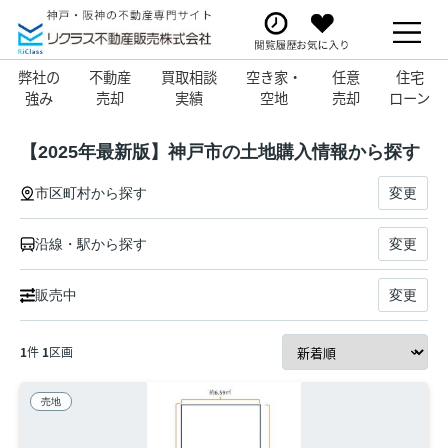
弊社の
不動産
買取相談
空き家・
任意
住宅
強み
売却
実績
空地
売却
ローン
【2025年最新版】神戸市の土地購入情報から探す
市区町村から探す
変更
沿線・駅から探す
変更
販売中
変更
1
件
1
区画
売地