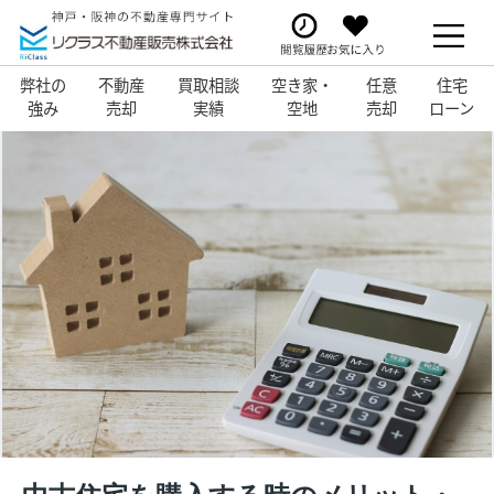
弊社の
不動産
買取相談
空き家・
任意
住宅
強み
売却
実績
空地
売却
ローン