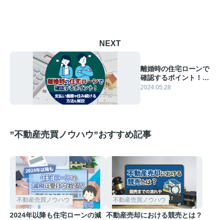
NEXT
離婚時の住宅ローンで
確認するポイント！支
払い義務や住み続ける
2024.05.28
方法も解説
”不動産売買ノウハウ”おすすめ記事
不動産売買ノウハウ
不動産売買ノウハウ
2024年以降も住宅ローンの減
不動産売却における競売とは？