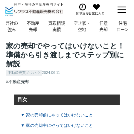
弊社の
不動産
買取相談
空き家・
任意
住宅
強み
売却
実績
空地
売却
ローン
家の売却でやってはいけないこと！
準備から引き渡しまでステップ別に
解説
不動産売買ノウハウ
2024.06.11
#不動産売却
目次
▼ 家の売却前にやってはいけないこと
▼ 家の売却中にやってはいけないこと