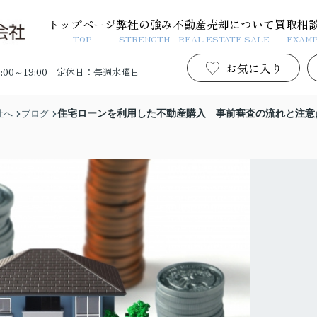
トップページ
弊社の強み
不動産売却について
買取相
TOP
STRENGTH
REAL ESTATE SALE
EXAM
お気に入り
00～19:00
定休日：毎週水曜日
住宅ローンを利用した不動産購入 事前審査の流れと注意
社へ
ブログ