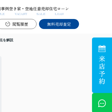
談事例
空き家・空地
任意売却
住宅ローン
PLE
VACANT
SALE
LOAN
閲覧履歴
無料売却査定
点を解説