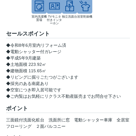
室内洗濯機
TVモニタ
独立洗面台
浴室乾燥機
置場
付きインタ
ーホン
セールスポイント
◆令和8年6月室内リフォーム済
◆電動シャッター付ガレージ
◆平成5年9月建築
◆土地面積 223.92㎡
◆建物面積 115.65㎡
◆リビングに掘りごたつがございます
◆採光のある南庭あり
◆空室につき即入居可能です
◆ご内覧はお気軽にリクラス不動産販売までお問合せ下さい
ポイント
三面鏡付洗面化粧台
洗面所に窓
電動シャッター車庫
全居室
フローリング
２面バルコニー