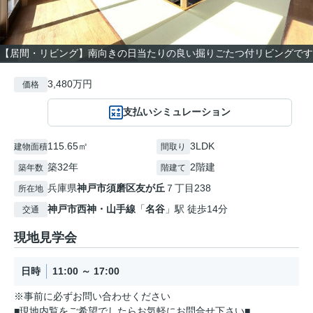
【居間・リビング】南向きの日当たりの良い掘りごたつ付リビングです
3,480万円
価格
支払いシミュレーション
115.65㎡
3LDK
建物面積
間取り
築32年
2階建
築年数
階建て
兵庫県
神戸市須磨区
友が丘
７丁目238
所在地
神戸市西神・山手線
「
名谷
」駅 徒歩14分
交通
現地見学会
日時
11:00 ～ 17:00
※事前に必ずお問い合わせください
■現地内覧をご希望でしたらお気軽にお問合せ下さい■