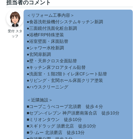
担当者のコメント
＜リフォーム工事内容＞
●食器洗乾燥機付システムキッチン新調
●三面鏡付洗面化粧台新調
受付 スタ
●浴槽FRP特殊塗装
ッフ
●浴室壁面・床面貼替
●シャワー水栓新調
●玄関扉新調
●壁・天井クロス全面貼替
●キッチン床フロアタイル貼替
●洗面室・１階2階トイレ床CFシート貼替
●リビング・玄関ホール床面クリア塗装
●ハウスクリーニング
＜近隣施設＞
■コープこうべコープ北須磨 徒歩４分
■セブン-イレブン 神戸須磨南落合店 徒歩10分
■ミリオンタウン 徒歩10分
■スギドラッグ 須磨北店 徒歩10分
■ラ·ムー 北須磨店 徒歩13分
■北須磨公園 徒歩３分