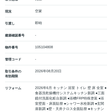
空家
現況
即時
引渡し
-
建築確認番号
105104808
物件番号
-
管理コード
2026年08月20日
取引条件の
有効期限
2026年6月 キッチン 浴室 トイレ 壁 床 全室 ●
リフォーム
食器洗乾燥機付システムキッチン新調 ●三面
鏡付洗面化粧台新調 ●浴槽FRP特殊塗装 ●浴
室壁面・床面貼替 ●シャワー水栓新調 ●玄関
扉新調 ●壁・天井クロス全面貼替 ●キッチン