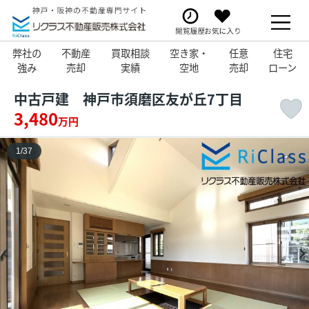
弊社の
不動産
買取相談
空き家・
任意
住宅
強み
売却
実績
空地
売却
ローン
中古戸建 神戸市須磨区友が丘7丁目
3,480
万円
1
/
37