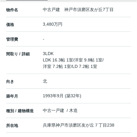
中古戸建 神戸市須磨区友が丘7丁目
物件名
3,480万円
価格
-
管理費
3LDK
間取り / 詳細
LDK 16.3帖 1室
/
洋室 9.8帖 1室
/
洋室 7.2帖 1室
/
LD 7.2帖 1室
北
向き
1993年9月 (築32年)
築年月
中古一戸建 / 木造
種別 / 建物構造
兵庫県
神戸市須磨区
友が丘
７丁目238
所在地