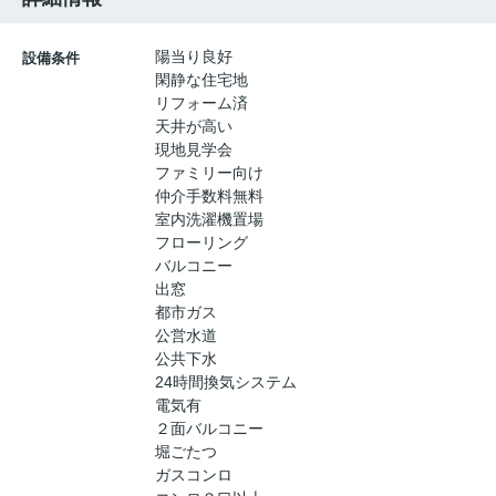
陽当り良好
設備条件
閑静な住宅地
リフォーム済
天井が高い
現地見学会
ファミリー向け
仲介手数料無料
室内洗濯機置場
フローリング
バルコニー
出窓
都市ガス
公営水道
公共下水
24時間換気システム
電気有
２面バルコニー
堀ごたつ
ガスコンロ