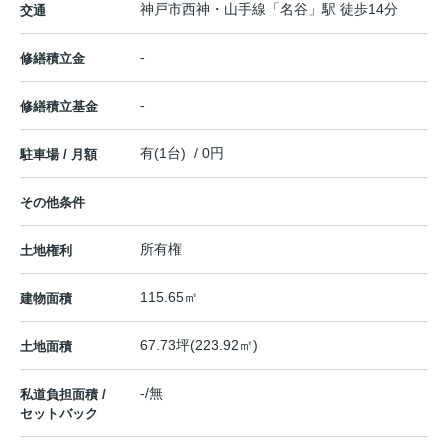
神戸市西神・山手線
「
名谷
」駅 徒歩14分
交通
-
修繕積立金
-
修繕積立基金
有(1台) / 0円
駐車場 / 月額
その他条件
所有権
土地権利
115.65㎡
建物面積
67.73坪(223.92㎡)
土地面積
-/無
私道負担面積 /
セットバック