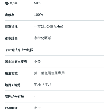
50%
建ぺい率
100%
容積率
一方(北 公道 5.4m)
接道状況
市街化区域
都市計画
-
その他法令上の制限
不要
国土法届出要否
第一種低層住居専用
用途地域
宅地 / 平坦
地目 / 地勢
-
管理組合有無
売主
取引態様