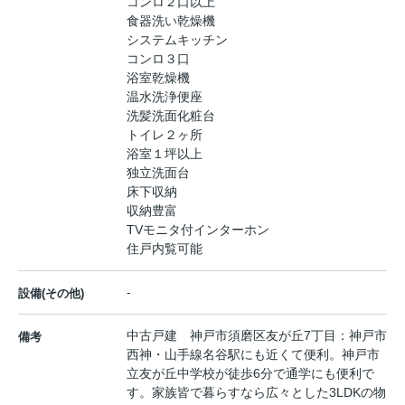
コンロ２口以上
食器洗い乾燥機
システムキッチン
コンロ３口
浴室乾燥機
温水洗浄便座
洗髪洗面化粧台
トイレ２ヶ所
浴室１坪以上
独立洗面台
床下収納
収納豊富
TVモニタ付インターホン
住戸内覧可能
-
設備(その他)
中古戸建 神戸市須磨区友が丘7丁目：神戸市
備考
西神・山手線名谷駅にも近くて便利。神戸市
立友が丘中学校が徒歩6分で通学にも便利で
す。家族皆で暮らすなら広々とした3LDKの物