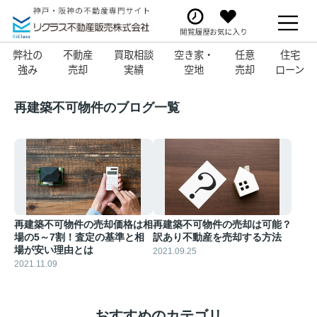
弊社の
不動産
買取相談
空き家・
任意
住宅
強み
売却
実績
空地
売却
ローン
再建築不可物件のブログ一覧
再建築不可物件の売却価格は相
再建築不可物件の売却は可能？
場の5～7割！査定の基準と相
訳あり不動産を売却する方法
場が安い理由とは
2021.09.25
2021.11.09
おすすめのカテゴリ