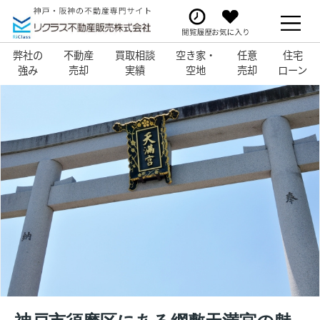
弊社の
不動産
買取相談
空き家・
任意
住宅
強み
売却
実績
空地
売却
ローン