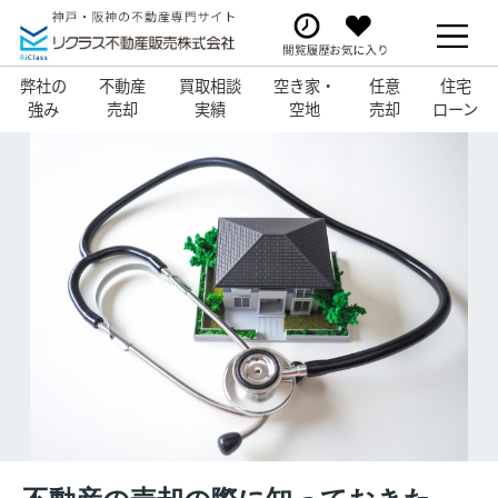
弊社の
不動産
買取相談
空き家・
任意
住宅
強み
売却
実績
空地
売却
ローン