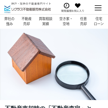
弊社の
不動産
買取相談
空き家・
任意
住宅
強み
売却
実績
空地
売却
ローン