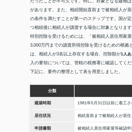
だったことが不可欠です。特に、対象となる建物は
があります。また、相続開始直前まで被相続人が居
の条件を満たすことが第一のステップです。国が定
つ相続後に相続人が譲渡する場合に対象となります
特別控除を受けるためには、「被相続人居住用家屋
3,000万円までの譲渡所得控除を受けるための根拠
は、相続人が3名以上存在する場合、控除額が
1人あ
入の要領については、管轄の税務署に確認してくだ
下記に、要件の整理として表を用意しました。
分類
建築時期
1981年5月31日以前に着工
居住状況
相続直前まで被相続人が居住
申請書類
被相続人居住用家屋等確認申