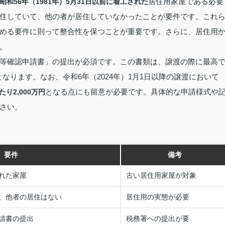
居住用家屋である必要
昭和56年（1981年）5月31日以前に着工された
住していて、他の者が居住していなかったことが要件です。これ
める要件に則って整合性を保つことが重要です。さらに、居住用
。
等確認申請書」の提出が必須です。この書類は、譲渡の際に最高
となります。なお、令和6年（2024年）1月1日以降の譲渡において
となる点にも留意が必要です。具体的な申請様式や
たり2,000万円
さい。
要件
備考
された家屋
古い居住用家屋が対象
、他者の居住はない
居住用の実態が必要
請書の提出
税務署への提出が要