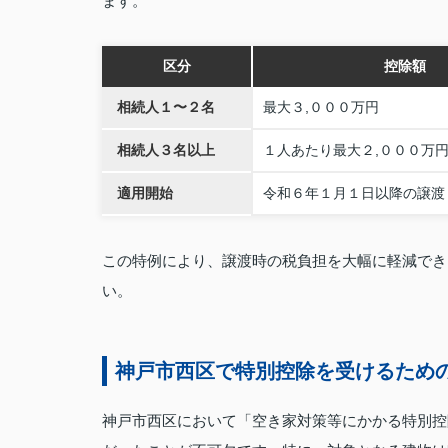
ます。
区分
控除額
相続人１〜２名
最大３,０００万円
相続人３名以上
１人あたり最大２,０００万
適用開始
令和６年１月１日以降の譲渡
この特例により、譲渡時の税負担を大幅に軽減でき
い。
神戸市西区で特別控除を受けるため
神戸市西区において「空き家対策等にかかる特別控