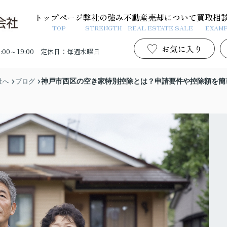
トップページ
弊社の強み
不動産売却について
買取相
TOP
STRENGTH
REAL ESTATE SALE
EXAM
お気に入り
00～19:00
定休日：毎週水曜日
神戸市西区の空き家特別控除とは？申請要件や控除額を簡
社へ
ブログ