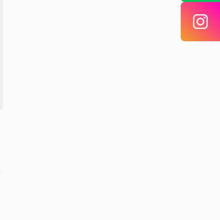
せ
り
を