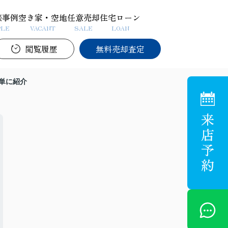
談事例
空き家・空地
任意売却
住宅ローン
PLE
VACANT
SALE
LOAN
閲覧履歴
無料売却査定
単に紹介