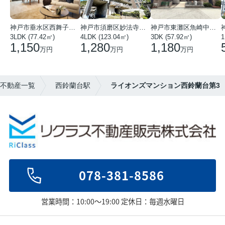
神戸市垂水区西舞子１丁目
神戸市須磨区妙法寺字岩山
神戸市東灘区魚崎中町４丁目
3LDK (77.42㎡)
4LDK (123.04㎡)
3DK (57.92㎡)
1
1,150
1,280
1,180
万円
万円
万円
の不動産一覧
西鈴蘭台駅
ライオンズマンション西鈴蘭台第3
078-381-8586
営業時間：10:00～19:00 定休日：毎週水曜日