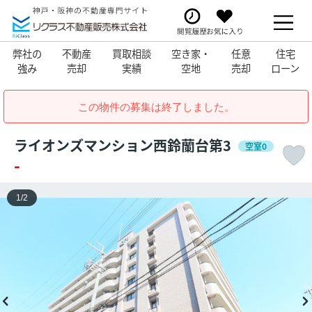
弊社の
不動産
買取相談
空き家・
任意
住宅
強み
売却
実績
空地
売却
ローン
この物件の募集は終了しました。
ライオンズマンション西鈴蘭台第3
空室0
-
1
/
2