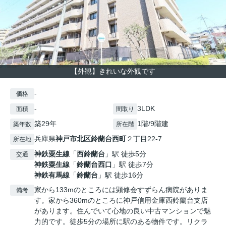
【外観】きれいな外観です
-
価格
-
3LDK
面積
間取り
築29年
1階/9階建
築年数
所在階
兵庫県
神戸市北区
鈴蘭台西町
２丁目22-7
所在地
神鉄粟生線
「
西鈴蘭台
」駅 徒歩5分
交通
神鉄粟生線
「
鈴蘭台西口
」駅 徒歩7分
神鉄有馬線
「
鈴蘭台
」駅 徒歩16分
家から133mのところには顕修会すずらん病院がありま
備考
す。家から360mのところに神戸信用金庫西鈴蘭台支店
があります。住んでいて心地の良い中古マンションで魅
力的です。徒歩5分の場所に駅のある物件です。リクラ