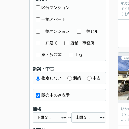
徒歩
区分マンション
すく
らお
一棟アパート
一棟マンション
一棟ビル
一戸建て
店舗・事務所
寮・旅館等
土地
新築
新築・中古
指定しない
新築
中古
販売中のみ表示
価格
駅か
ます
～
が、