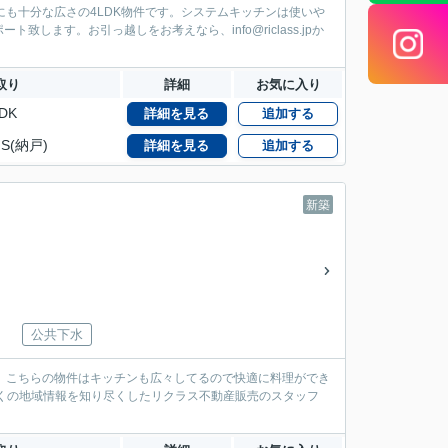
も十分な広さの4LDK物件です。システムキッチンは使いや
ます。お引っ越しをお考えなら、info@riclass.jpか
取り
詳細
お気に入り
DK
詳細を見る
追加する
S(納戸)
詳細を見る
追加する
新築
公共下水
。こちらの物件はキッチンも広々してるので快適に料理ができ
くの地域情報を知り尽くしたリクラス不動産販売のスタッフ