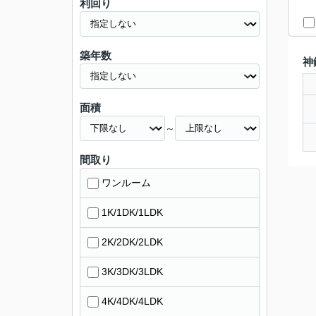
利回り
築年数
神
面積
～
間取り
ワンルーム
1K/1DK/1LDK
2K/2DK/2LDK
3K/3DK/3LDK
4K/4DK/4LDK