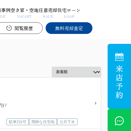
談事例
空き家・空地
任意売却
住宅ローン
PLE
VACANT
SALE
LOAN
閲覧履歴
無料売却査定
) /
駐車2台可
閑静な住宅地
公共下水