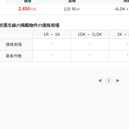
価格
面積
間
2,450
125.95㎡
4LDK＋
万円
鉄粟生線の掲載物件の価格相場
1R ～ 1K
1DK ～ 1LDK
2K ～ 
-
-
-
価格相場
-
-
-
募集件数
1