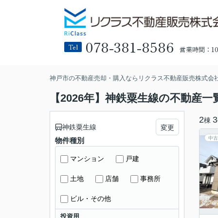
078-381-8586
Tel
営業時間：10:
神戸市の不動産売却・購入ならリクラス不動産販売株式会
【2026年】神鉄粟生線の不動産一
2
3
棟
神鉄粟生線
変更
中古
物件種別
マンション
戸建
土地
店舗
事務所
ビル・その他
投資用