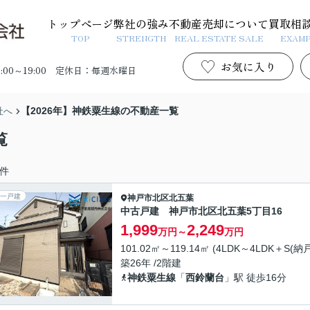
トップページ
弊社の強み
不動産売却について
買取相
TOP
STRENGTH
REAL ESTATE SALE
EXAM
お気に入り
00～19:00
定休日：毎週水曜日
【2026年】神鉄粟生線の不動産一覧
社へ
覧
件
一戸建
神戸市北区
北五葉
中古戸建 神戸市北区北五葉5丁目16
1,999
2,249
万円～
万円
101.02㎡～119.14㎡ (4LDK～4LDK＋S(納戸)
築26年 /2階建
神鉄粟生線
「
西鈴蘭台
」駅 徒歩16分