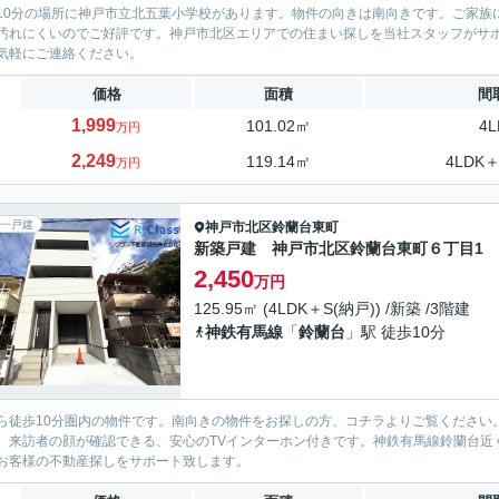
10分の場所に神戸市立北五葉小学校があります。物件の向きは南向きです。ご家族に
汚れにくいのでご好評です。神戸市北区エリアでの住まい探しを当社スタッフがサポート致し
気軽にご連絡ください。
価格
面積
間
1,999
101.02㎡
4L
万円
2,249
119.14㎡
4LDK＋
万円
一戸建
神戸市北区
鈴蘭台東町
新築戸建 神戸市北区鈴蘭台東町６丁目1
2,450
万円
125.95㎡ (4LDK＋S(納戸)) /新築 /3階建
神鉄有馬線
「
鈴蘭台
」駅 徒歩10分
ら徒歩10分圏内の物件です。南向きの物件をお探しの方、コチラよりご覧ください
。来訪者の顔が確認できる、安心のTVインターホン付きです。神鉄有馬線鈴蘭台近
お客様の不動産探しをサポート致します。