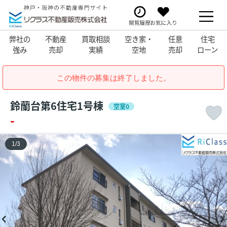
弊社の
不動産
買取相談
空き家・
任意
住宅
強み
売却
実績
空地
売却
ローン
この物件の募集は終了しました。
鈴蘭台第6住宅1号棟
空室0
-
1
/
3