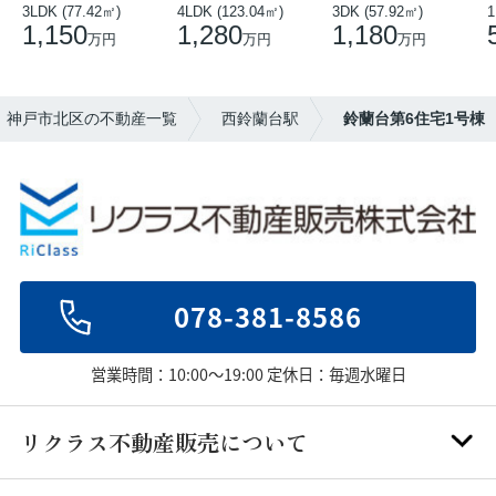
3LDK (77.42㎡)
4LDK (123.04㎡)
3DK (57.92㎡)
1
1,150
1,280
1,180
万円
万円
万円
年】神戸市北区の不動産一覧
西鈴蘭台駅
鈴蘭台第6住宅1号棟
078-381-8586
営業時間：10:00～19:00 定休日：毎週水曜日
リクラス不動産販売について