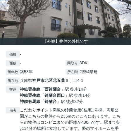
【外観】物件の外観です
-
価格
-
3DK
面積
間取り
築53年
2階/4階建
築年数
所在階
兵庫県
神戸市北区
北五葉
６丁目4-1
所在地
神鉄粟生線
「
西鈴蘭台
」駅 徒歩14分
交通
神鉄粟生線
「
鈴蘭台西口
」駅 徒歩14分
神鉄有馬線
「
鈴蘭台
」駅 徒歩22分
こだわりポイント満載の鈴蘭台第6住宅1号棟。両畑公
備考
園がこちらの物件から235mのところにあります。こち
らの物件はコンビニまでの距離が480mです。駅まで徒
歩14分の場所に立地しています。夢のマイホームを手