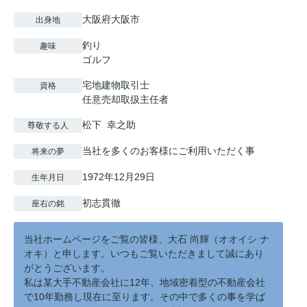
大阪府大阪市
出身地
釣り
趣味
ゴルフ
宅地建物取引士
資格
任意売却取扱主任者
松下 幸之助
尊敬する人
当社を多くのお客様にご利用いただく事
将来の夢
1972年12月29日
生年月日
初志貫徹
座右の銘
当社ホームページをご覧の皆様、大石 尚輝（オオイシ ナ
オキ）と申します。いつもご覧いただきまして誠にあり
がとうございます。
私は某大手不動産会社に12年、地域密着型の不動産会社
で10年勤務し現在に至ります。その中で多くの事を学ば