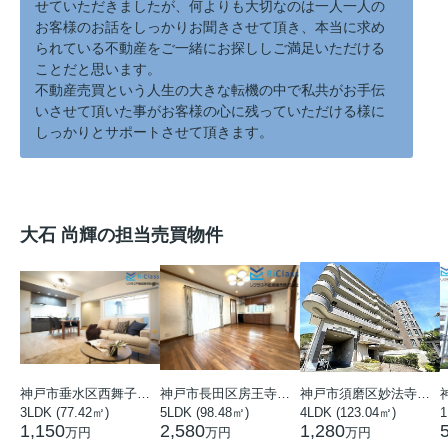
せていただきましたが、何よりも大切なのは一人一人の
お客様のお話をしっかりお聞きさせて頂き、本当に求め
られている不動産をご一緒にお探ししご満足いただける
ことだと思います。
不動産売買という人生の大きな転機の中で私共がお手伝
いさせて頂いた事がお客様の心に残っていただける様に
しっかりとサポートさせて頂きます。
大石 尚輝の担当売買物件
神戸市垂水区西舞子１丁目
神戸市長田区房王寺町１丁目
神戸市須磨区妙法寺字岩山
3LDK (77.42㎡)
5LDK (98.48㎡)
4LDK (123.04㎡)
1
1,150
2,580
1,280
万円
万円
万円