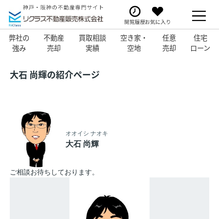
弊社の
不動産
買取相談
空き家・
任意
住宅
強み
売却
実績
空地
売却
ローン
大石 尚輝の紹介ページ
オオイシ ナオキ
大石 尚輝
ご相談お待ちしております。