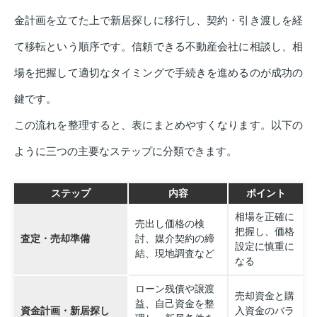
金計画を立てた上で新居探しに移行し、契約・引き渡しを経
て移転という順序です。信頼できる不動産会社に相談し、相
場を把握して適切なタイミングで手続きを進めるのが成功の
鍵です。
この流れを整理すると、表にまとめやすくなります。以下の
ように三つの主要なステップに分類できます。
ステップ
内容
ポイント
相場を正確に
売出し価格の検
把握し、価格
査定・売却準備
討、媒介契約の締
設定に慎重に
結、現地調査など
なる
ローン残債や譲渡
売却資金と購
益、自己資金を整
資金計画・新居探し
入資金のバラ