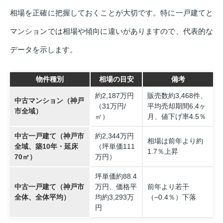
相場を正確に把握しておくことが大切です。特に一戸建てと
マンションでは相場や傾向に違いがありますので、代表的な
データを示します。
物件種別
相場の目安
備考
約2,187万円
販売数約3,468件、
中古マンション（神戸
（31万円/
平均売却期間6.4ヶ
市全域）
㎡）
月、値下げ率4.5％
中古一戸建て（神戸市
約2,344万円
相場は前年より約
全域、築10年・延床
（坪単価111
1.7％上昇
70㎡）
万円）
坪単価約88.4
中古一戸建て（神戸市
万円、価格平
前年より若干
全体、全体平均）
均約3,293万
（−0.4％）下落
円