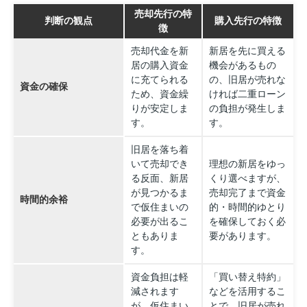
売却先行の特
判断の観点
購入先行の特徴
徴
売却代金を新
新居を先に買える
居の購入資金
機会があるもの
に充てられる
の、旧居が売れな
資金の確保
ため、資金繰
ければ二重ローン
りが安定しま
の負担が発生しま
す。
す。
旧居を落ち着
いて売却でき
理想の新居をゆっ
る反面、新居
くり選べますが、
が見つかるま
売却完了まで資金
時間的余裕
で仮住まいの
的・時間的ゆとり
必要が出るこ
を確保しておく必
ともありま
要があります。
す。
資金負担は軽
「買い替え特約」
減されます
などを活用するこ
が、仮住まい
とで、旧居が売れ