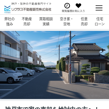
弊社の
不動産
買取相談
空き家・
任意
住宅
強み
売却
実績
空地
売却
ローン