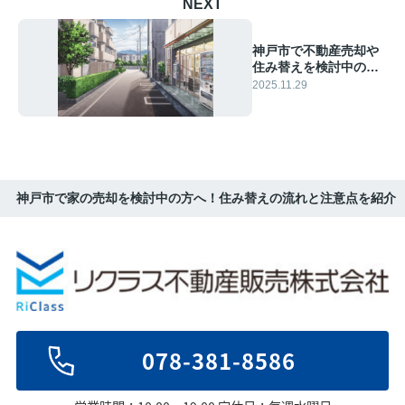
NEXT
神戸市で不動産売却や
住み替えを検討中の方
へ注意点は何か住み替
2025.11.29
え成功のポイントも紹
介
神戸市で家の売却を検討中の方へ！住み替えの流れと注意点を紹介
078-381-8586