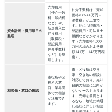
売却費用
仲介手数料は「売却
（仲介手数
価格×3%＋6万円＋
料・印紙税
消費税」が上限で
など）や、
す。他にも印紙税・
新居購入に
資金計画・費用項目の
登記費用・司法書士
伴う費用
整理
報酬などがかかりま
（取得税・
す（売却価格4,000
登記費用・
万円の場合およそ総
仲介手数料
額141万～142万円程
など）を整
度）。
理します。
市・区役所は空き
家・空き地の相談に
市役所や区
対応しており、売却
役所の窓
目的の相談には向か
口、業界団
相談先・窓口の確認
ないケースもありま
体での相談
す。売却を前提とす
が活用でき
るなら、地域に精通
ます。
し売却に詳しい相談
先を選びましょう。