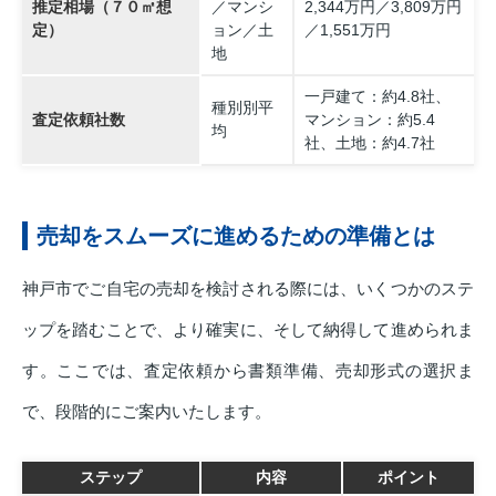
推定相場（７０㎡想
／マンシ
2,344万円／3,809万円
定）
ョン／土
／1,551万円
地
一戸建て：約4.8社、
種別別平
査定依頼社数
マンション：約5.4
均
社、土地：約4.7社
売却をスムーズに進めるための準備とは
神戸市でご自宅の売却を検討される際には、いくつかのステ
ップを踏むことで、より確実に、そして納得して進められま
す。ここでは、査定依頼から書類準備、売却形式の選択ま
で、段階的にご案内いたします。
ステップ
内容
ポイント