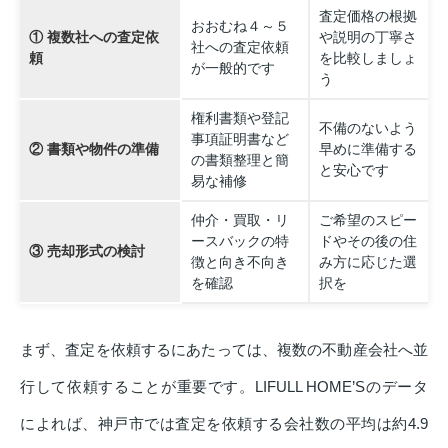
査定価格の根拠
おおむね４～５
① 複数社への査定依
や説明の丁寧さ
社への査定依頼
頼
を比較しましょ
が一般的です
う
権利書類や登記
不備のないよう
事項証明書など
② 書類や物件の準備
早めに準備する
の書類整理と簡
と安心です
易な補修
仲介・買取・リ
ご希望のスピー
ースバックの特
ドやその後の住
③ 売却形式の検討
徴と向き不向き
み方に応じた選
を確認
択を
まず、査定を依頼するにあたっては、複数の不動産会社へ並
行して依頼することが重要です。LIFULL HOME’Sのデータ
によれば、神戸市では査定を依頼する会社数の平均は約4.9