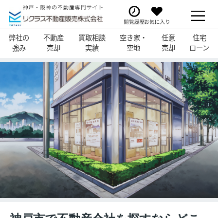
弊社の
不動産
買取相談
空き家・
任意
住宅
強み
売却
実績
空地
売却
ローン