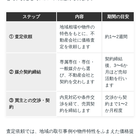
ステップ
内容
期間の目安
地域相場や物件の
特色をもとに、不
① 査定依頼
約1〜2週間
動産会社に価格査
定を依頼します
契約締結
専属専任・専任・
後、3〜6か
一般媒介から選
② 媒介契約締結
月ほど売却
び、不動産会社と
活動を行い
契約を交わします
ます
内見対応や条件交
交渉から契
③ 買主との交渉・契
渉を経て、売買契
約まで1〜2
約
約を締結します
か月程度
査定依頼では、地域の取引事例や物件特性をふまえた価格提