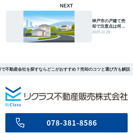
NEXT
神戸市の戸建て売
却で注意点は何？
失敗しない手順や
2025.11.29
流れを紹介
市で不動産会社を探すならどこがおすすめ？売却のコツと選び方も解説
078-381-8586