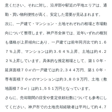
意ください。それに対し、沿岸部や駅近の平地エリアは、通
勤・買い物利便性が高く、安定した需要が見込まれます。
次に、一戸建て・マンション・土地それぞれの相場と市場動
向について整理します。神戸市全体では、近年いずれの種別
も価格が上昇傾向にあり、一戸建ては前年同月比で約１.６
７％上昇、マンションは約３.６４％上昇、土地は約４.２
２％上昇しています。具体的な推定相場として、築１０年・
延床面積７０㎡の一戸建ては約２,３４４万円、築１０年・
専有面積７０㎡のマンションは約３,８０９万円、土地（敷
地面積７０㎡）は約１,５５１万円となっています。
さらに、売却期間の目安や査定依頼社数についても参考にし
てください。神戸市での土地売却経験者は平均して約４.７