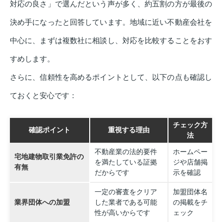
対応の良さ」で選んだという声が多く、約五割の方が最後の
決め手になったと回答しています。地域に近い不動産会社を
中心に、まずは複数社に相談し、対応を比較することをおす
すめします。
さらに、信頼性を高めるポイントとして、以下の点も確認し
ておくと安心です：
チェック方
確認ポイント
重視する理由
法
不動産業の法的要件
ホームペー
宅地建物取引業免許の
を満たしている証拠
ジや店舗掲
有無
だからです
示を確認
一定の審査をクリア
加盟団体名
業界団体への加盟
した業者である可能
の掲載をチ
性が高いからです
ェック