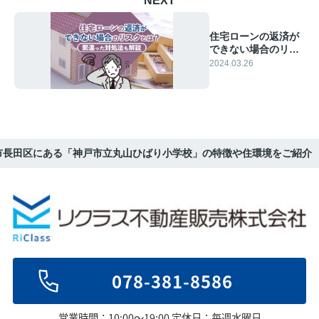
NEXT
住宅ローンの返済が
できない場合のリス
クとは？間違った対
2024.03.26
処法も解説
市長田区にある「神戸市立丸山ひばり小学校」の特徴や住環境をご紹介
078-381-8586
営業時間：10:00～19:00 定休日：毎週水曜日