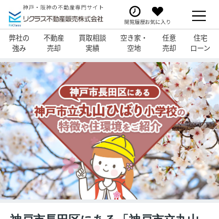
弊社の
不動産
買取相談
空き家・
任意
住宅
強み
売却
実績
空地
売却
ローン