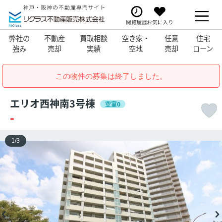
弊社の
不動産
買取相談
空き家・
任意
住宅
強み
売却
実績
空地
売却
ローン
この物件の募集は終了しました。
エリオ西神南3号棟
空室0
-
1
/
3