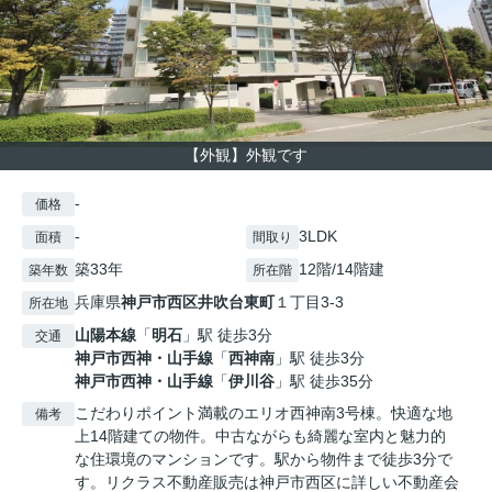
【外観】外観です
-
価格
-
3LDK
面積
間取り
築33年
12階/14階建
築年数
所在階
兵庫県
神戸市西区
井吹台東町
１丁目3-3
所在地
山陽本線
「
明石
」駅 徒歩3分
交通
神戸市西神・山手線
「
西神南
」駅 徒歩3分
神戸市西神・山手線
「
伊川谷
」駅 徒歩35分
こだわりポイント満載のエリオ西神南3号棟。快適な地
備考
上14階建ての物件。中古ながらも綺麗な室内と魅力的
な住環境のマンションです。駅から物件まで徒歩3分で
す。リクラス不動産販売は神戸市西区に詳しい不動産会