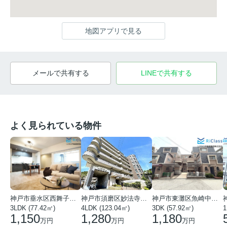
地図アプリで見る
メールで共有する
LINEで共有する
よく見られている物件
神戸市垂水区西舞子１丁目
神戸市須磨区妙法寺字岩山
神戸市東灘区魚崎中町４丁目
3LDK (77.42㎡)
4LDK (123.04㎡)
3DK (57.92㎡)
1
1,150
1,280
1,180
万円
万円
万円