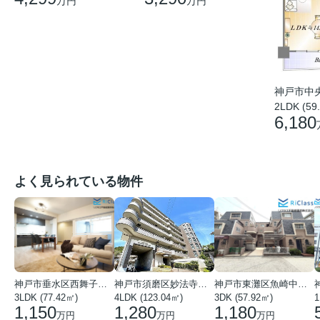
万円
万円
神戸市中
2LDK (59
6,180
よく見られている物件
神戸市垂水区西舞子１丁目
神戸市須磨区妙法寺字岩山
神戸市東灘区魚崎中町４丁目
3LDK (77.42㎡)
4LDK (123.04㎡)
3DK (57.92㎡)
1
1,150
1,280
1,180
万円
万円
万円