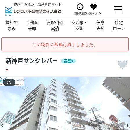
弊社の
不動産
買取相談
空き家・
任意
住宅
強み
売却
実績
空地
売却
ローン
この物件の募集は終了しました。
新神戸サンクレバー
空室0
-
1
/
5