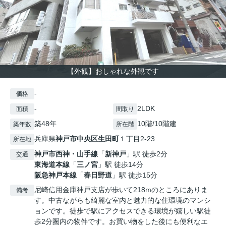
【外観】おしゃれな外観です
-
価格
-
2LDK
面積
間取り
築48年
10階/10階建
築年数
所在階
兵庫県
神戸市中央区
生田町
１丁目2-23
所在地
神戸市西神・山手線
「
新神戸
」駅 徒歩2分
交通
東海道本線
「
三ノ宮
」駅 徒歩14分
阪急神戸本線
「
春日野道
」駅 徒歩15分
尼崎信用金庫神戸支店が歩いて218mのところにありま
備考
す。中古ながらも綺麗な室内と魅力的な住環境のマンシ
ョンです。徒歩で駅にアクセスできる環境が嬉しい駅徒
歩2分圏内の物件です。お買い物をした後にも便利なエ