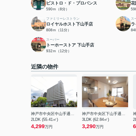
ビストロ・ド・プロバンス
花
590ｍ（8分）
5
ファミリーレストラン
ス
ロイヤルホスト下山手店
ラ
808ｍ（11分）
8
スーパー
トーホーストア 下山手店
932ｍ（12分）
近隣の物件
神戸市中央区中山手通２丁目
神戸市中央区下山手通３丁目
2LDK (55.41㎡)
3LDK (62.84㎡)
2
4,299
3,290
6
万円
万円