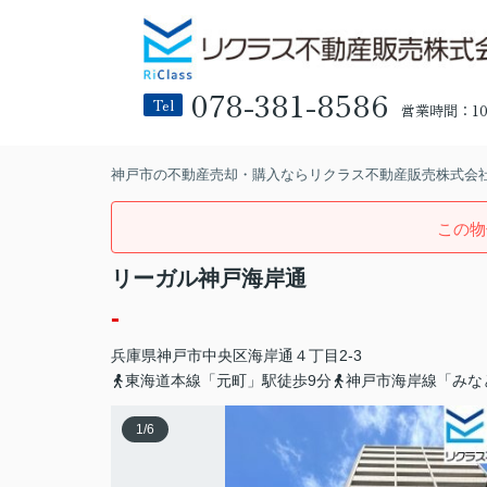
078-381-8586
Tel
営業時間：10:
神戸市の不動産売却・購入ならリクラス不動産販売株式会
この物
リーガル神戸海岸通
-
兵庫県
神戸市中央区
海岸通
４丁目2-3
東海道本線「元町」駅徒歩9分
神戸市海岸線「みな
1
/
6