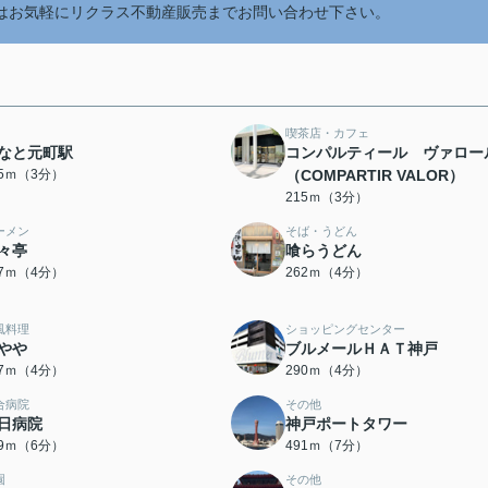
はお気軽にリクラス不動産販売までお問い合わせ下さい。
喫茶店・カフェ
なと元町駅
コンパルティール ヴァロー
15ｍ（3分）
（COMPARTIR VALOR）
215ｍ（3分）
ーメン
そば・うどん
々亭
喰らうどん
57ｍ（4分）
262ｍ（4分）
風料理
ショッピングセンター
やや
ブルメールＨＡＴ神戸
87ｍ（4分）
290ｍ（4分）
合病院
その他
日病院
神戸ポートタワー
19ｍ（6分）
491ｍ（7分）
園
その他