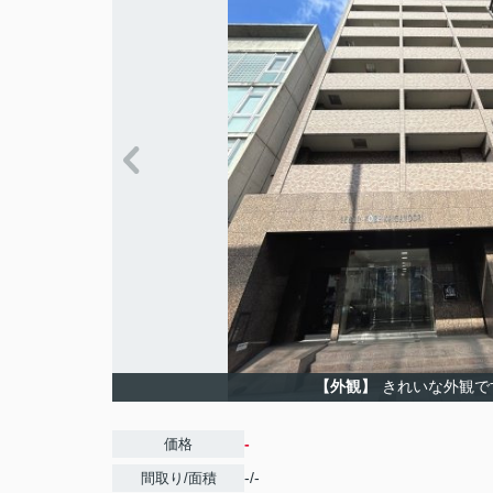
【外観】
きれいな外観で
-
価格
-/-
間取り/面積