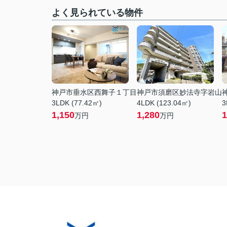
よく見られている物件
神戸市垂水区西舞子１丁目
神戸市須磨区妙法寺字岩山
3LDK (77.42㎡)
4LDK (123.04㎡)
3
1,150
1,280
1
万円
万円