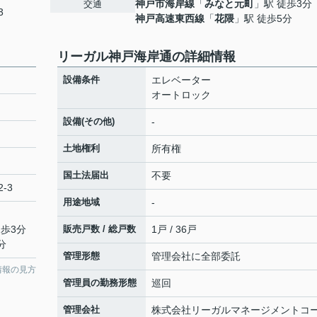
神戸市海岸線
「
みなと元町
」駅 徒歩3分
交通
3
神戸高速東西線
「
花隈
」駅 徒歩5分
リーガル神戸海岸通の詳細情報
設備条件
エレベーター
オートロック
設備(その他)
-
土地権利
所有権
国土法届出
不要
-3
用途地域
-
徒歩3分
販売戸数 / 総戸数
1戸 / 36戸
分
管理形態
管理会社に全部委託
情報の見方
管理員の勤務形態
巡回
管理会社
株式会社リーガルマネージメントコ