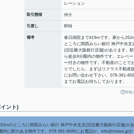
レーション
取引態様
仲介
引渡し
即時
備考
春日病院まで419mです。家から252
ところに関西みらい銀行 神戸中央支
(旧近畿大阪銀行店舗)があります。
ら徒歩9分圏内の物件です。エレベー
ー付きの物件です。不動産のことで
りでしたら、まずはリクラス不動産
にお問い合わせ下さい。078-381-858
までお電話お待ちしております。
情報
イント)
52mのところに関西みらい銀行 神戸中央支店(旧近畿大阪銀行店舗)が
ある物件です。078-381-8586にお電話か、info@riclass.jpか