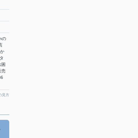
mの
店
駅か
タ
お困
販売
6
の見方
あ