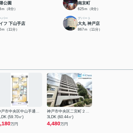
隈公園
南京町
98ｍ（8分）
625ｍ（8分）
ーパー
デパート
イフ 下山手店
大丸 神戸店
40ｍ（11分）
867ｍ（11分）
神戸市中央区中山手通２丁目
神戸市中央区二宮町２丁目
LDK (59.70㎡)
3LDK (60.44㎡)
,180
4,480
万円
万円