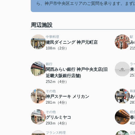
ら、神戸市中央区エリアのご質問を承ります。まず
周辺施設
中華料理
駅
健民ダイニング 神戸元町店
み
108ｍ（2分）
2
銀行
ラ
関西みらい銀行 神戸中央支店(旧
来
近畿大阪銀行店舗)
2
252ｍ（4分）
その他
和
神戸ステーキ メリカン
あ
281ｍ（4分）
2
その他
総
グリルミヤコ
春
293ｍ（4分）
4
フランス料理
公