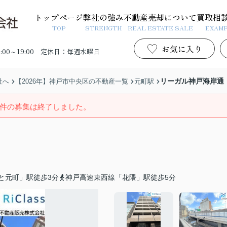
トップページ
弊社の強み
不動産売却について
買取相
TOP
STRENGTH
REAL ESTATE SALE
EXAM
お気に入り
00～19:00
定休日：毎週水曜日
リーガル神戸海岸通
社へ
【2026年】神戸市中央区の不動産一覧
元町駅
件の募集は終了しました。
と元町」駅徒歩3分
神戸高速東西線「花隈」駅徒歩5分