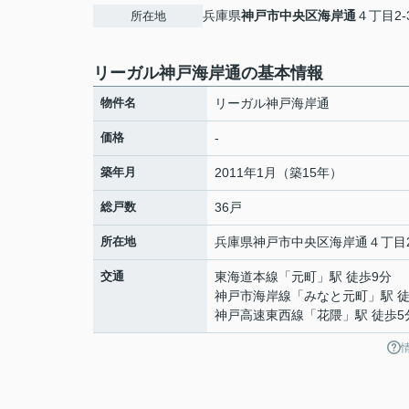
兵庫県
神戸市中央区
海岸通
４丁目2-
所在地
リーガル神戸海岸通の基本情報
物件名
リーガル神戸海岸通
価格
-
築年月
2011年1月（築15年）
総戸数
36戸
所在地
兵庫県
神戸市中央区
海岸通
４丁目2
交通
東海道本線
「
元町
」駅 徒歩9分
神戸市海岸線
「
みなと元町
」駅 
神戸高速東西線
「
花隈
」駅 徒歩5