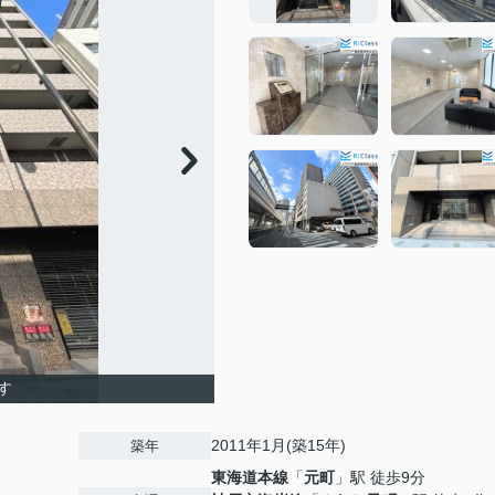
す
2011年1月(築15年)
築年
東海道本線
「
元町
」駅 徒歩9分