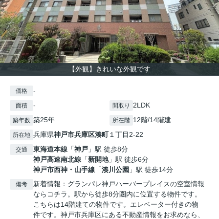
【外観】きれいな外観です
-
価格
-
2LDK
面積
間取り
築25年
12階/14階建
築年数
所在階
兵庫県
神戸市兵庫区
湊町
１丁目2-22
所在地
東海道本線
「
神戸
」駅 徒歩8分
交通
神戸高速南北線
「
新開地
」駅 徒歩6分
神戸市西神・山手線
「
湊川公園
」駅 徒歩14分
新着情報：グランパレ神戸ハーバープレイスの空室情報
備考
ならコチラ。駅から徒歩8分圏内に位置する物件です。
こちらは14階建ての物件です。エレベーター付きの物
件です。神戸市兵庫区にある不動産情報をお求めなら、