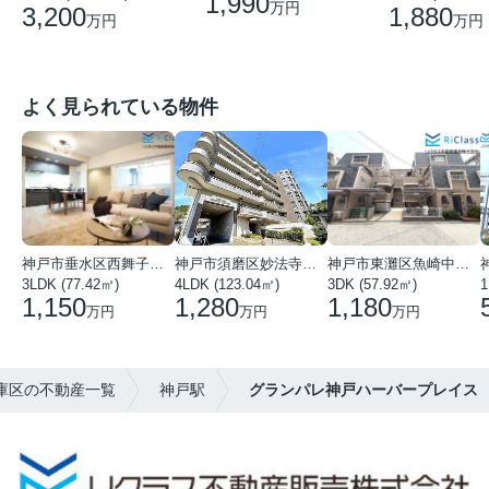
1,990
万円
3,200
1,880
万円
万円
よく見られている物件
神戸市垂水区西舞子１丁目
神戸市須磨区妙法寺字岩山
神戸市東灘区魚崎中町４丁目
3LDK (77.42㎡)
4LDK (123.04㎡)
3DK (57.92㎡)
1
1,150
1,280
1,180
万円
万円
万円
兵庫区の不動産一覧
神戸駅
グランパレ神戸ハーバープレイス