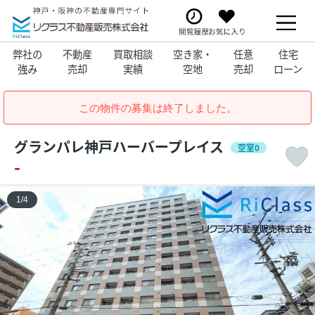
弊社の
不動産
買取相談
空き家・
任意
住宅
強み
売却
実績
空地
売却
ローン
この物件の募集は終了しました。
グランパレ神戸ハーバープレイス
空室0
-
1
/
4