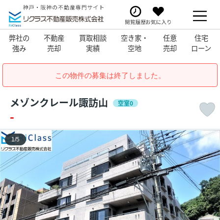
弊社の
不動産
買取相談
空き家・
任意
住宅
強み
売却
実績
空地
売却
ローン
この物件の募集は終了しました。
メゾンクレール諏訪山
空室0
-
1
/
5