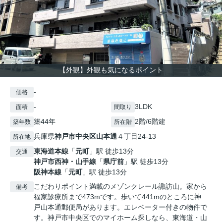
【外観】外観も気になるポイント
-
価格
-
3LDK
面積
間取り
築44年
2階/6階建
築年数
所在階
兵庫県
神戸市中央区
山本通
４丁目24-13
所在地
東海道本線
「
元町
」駅 徒歩13分
交通
神戸市西神・山手線
「
県庁前
」駅 徒歩13分
阪神本線
「
元町
」駅 徒歩13分
こだわりポイント満載のメゾンクレール諏訪山。家から
備考
福家診療所まで473mです。歩いて441mのところに神
戸山本通郵便局があります。エレベーター付きの物件で
す。神戸市中央区でのマイホーム探しなら、東海道・山