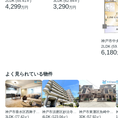
2LDK (55.41㎡)
3LDK (62.84㎡)
4,299
3,290
万円
万円
神戸市中
2LDK (59
6,180
よく見られている物件
神戸市垂水区西舞子１丁目
神戸市須磨区妙法寺字岩山
神戸市東灘区魚崎中町４丁目
3LDK (77.42㎡)
4LDK (123.04㎡)
3DK (57.92㎡)
1