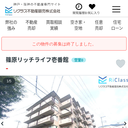
弊社の
不動産
買取相談
空き家・
任意
住宅
強み
売却
実績
空地
売却
ローン
この物件の募集は終了しました。
篠原リッチライフ壱番館
空室0
-
1
/
5