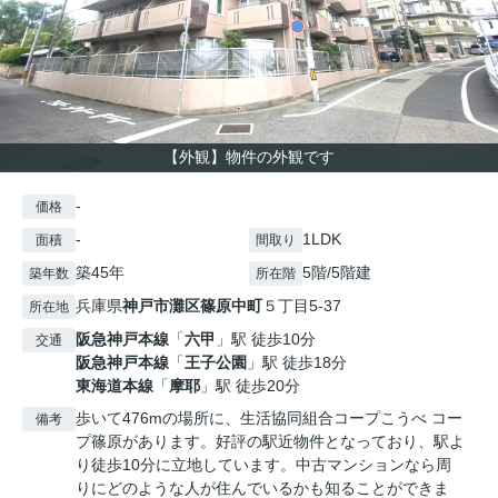
【外観】物件の外観です
-
価格
-
1LDK
面積
間取り
築45年
5階/5階建
築年数
所在階
兵庫県
神戸市灘区
篠原中町
５丁目5-37
所在地
阪急神戸本線
「
六甲
」駅 徒歩10分
交通
阪急神戸本線
「
王子公園
」駅 徒歩18分
東海道本線
「
摩耶
」駅 徒歩20分
歩いて476mの場所に、生活協同組合コープこうべ コー
備考
プ篠原があります。好評の駅近物件となっており、駅よ
り徒歩10分に立地しています。中古マンションなら周
りにどのような人が住んでいるかも知ることができま