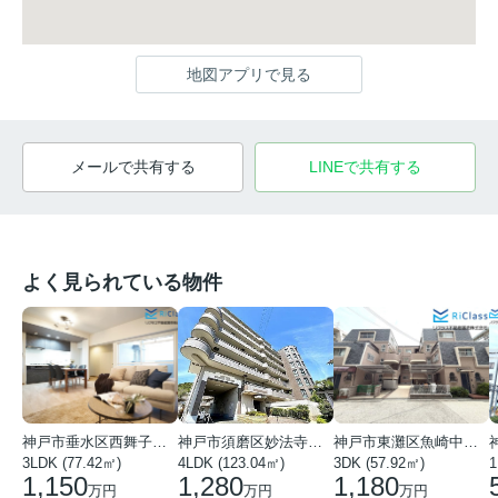
地図アプリで見る
メールで共有する
LINEで共有する
よく見られている物件
神戸市垂水区西舞子１丁目
神戸市須磨区妙法寺字岩山
神戸市東灘区魚崎中町４丁目
3LDK (77.42㎡)
4LDK (123.04㎡)
3DK (57.92㎡)
1
1,150
1,280
1,180
万円
万円
万円