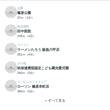
公園
篠原公園
25ｍ（1分）
総合病院
田中医院
249ｍ（4分）
ラーメン
ラーメンたろう 阪急六甲店
281ｍ（4分）
その他
幼保連携型認定こども園光愛児園
340ｍ（5分）
コンビニエンスストア
ローソン 篠原本町店
384ｍ（5分）
すべて見る