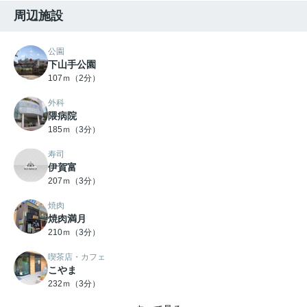
周辺施設
公園
下山手公園
107ｍ（2分）
外科
隈病院
185ｍ（3分）
寿司
伊賀富
207ｍ（3分）
焼肉
焼肉満月
210ｍ（3分）
喫茶店・カフェ
こやま
232ｍ（3分）