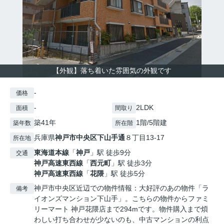
【外観】落ち着いた雰囲気の外観です
-
価格
-
2LDK
面積
間取り
築41年
1階/5階建
築年数
所在階
兵庫県
神戸市中央区
下山手通
８丁目13-17
所在地
東海道本線
「
神戸
」駅 徒歩9分
交通
神戸高速東西線
「
西元町
」駅 徒歩3分
神戸高速東西線
「
花隈
」駅 徒歩5分
神戸市中央区近辺での物件情報：大好評のあの物件「ラ
備考
イオンズマンション下山手」。こちらの物件からファミ
リーマート 神戸花隈店まで294mです。物件購入まで煩
わしい打ち合わせが少ないのも、中古マンションの利点