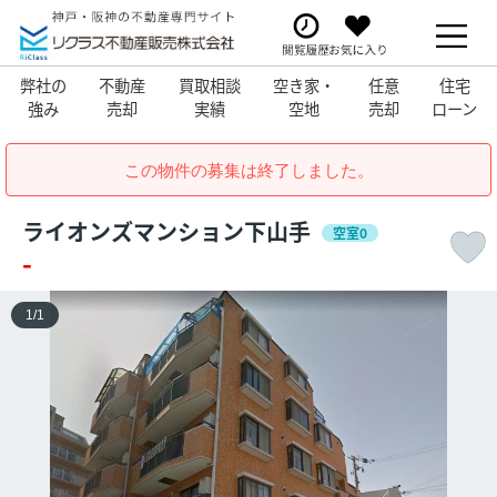
弊社の
不動産
買取相談
空き家・
任意
住宅
強み
売却
実績
空地
売却
ローン
この物件の募集は終了しました。
ライオンズマンション下山手
空室0
-
1
/
1