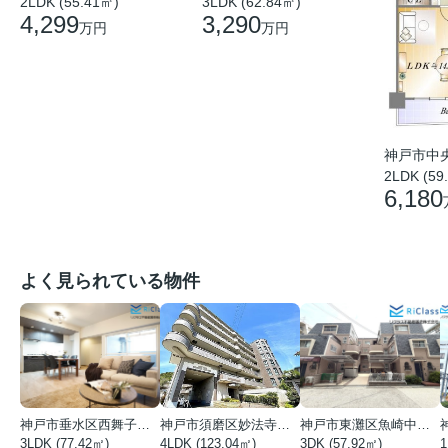
2LDK (55.41㎡)
3LDK (62.84㎡)
4,299
3,290
万円
万円
神戸市中
2LDK (59
6,180
よく見られている物件
神戸市垂水区西舞子１丁目
神戸市須磨区妙法寺字岩山
神戸市東灘区魚崎中町４丁目
3LDK (77.42㎡)
4LDK (123.04㎡)
3DK (57.92㎡)
1