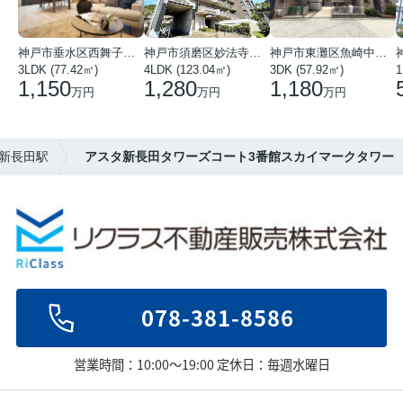
神戸市垂水区西舞子１丁目
神戸市須磨区妙法寺字岩山
神戸市東灘区魚崎中町４丁目
3LDK (77.42㎡)
4LDK (123.04㎡)
3DK (57.92㎡)
1
1,150
1,280
1,180
万円
万円
万円
新長田駅
アスタ新長田タワーズコート3番館スカイマークタワー
078-381-8586
営業時間：10:00～19:00 定休日：毎週水曜日