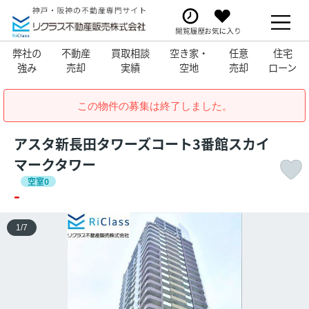
弊社の
不動産
買取相談
空き家・
任意
住宅
強み
売却
実績
空地
売却
ローン
この物件の募集は終了しました。
アスタ新長田タワーズコート3番館スカイ
マークタワー
空室0
-
1
/
7