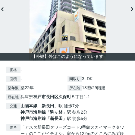
【外観】外はこのようになっています
-
価格
-
3LDK
面積
間取り
築22年
13階/29階建
築年数
所在階
兵庫県
神戸市長田区
久保町
５丁目1-1
所在地
山陽本線
「
新長田
」駅 徒歩7分
交通
神戸市海岸線
「
駒ヶ林
」駅 徒歩2分
神戸市海岸線
「
新長田
」駅 徒歩5分
「アスタ新長田タワーズコート3番館スカイマークタワ
備考
ー」のここがイチオシ。家から122mのところにみずほ