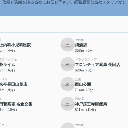
、信頼と実績を誇る当社にお任せ下さい。経験豊富な当社スタッフがし
科
その他
上内科小児科医院
畑酒店
91ｍ（4分）
353ｍ（5分）
茶店・カフェ
ドラッグストア
茶ライム
フロンティア薬局 長田店
36ｍ（6分）
620ｍ（8分）
ーメン
公園
来亭長田山麓店
西山公園
06ｍ（9分）
714ｍ（9分）
察
郵便局
田警察署 名倉交番
神戸房王寺郵便局
65ｍ（10分）
811ｍ（11分）
イーツ
その他