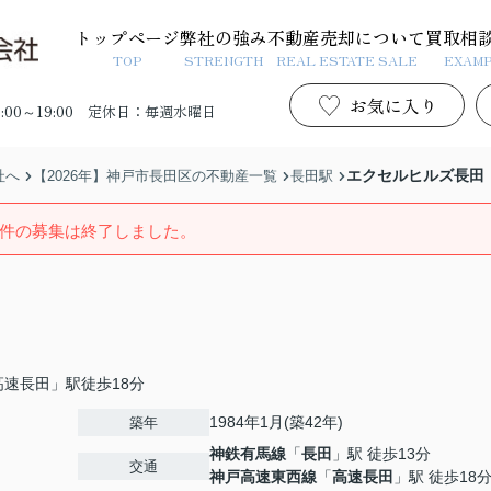
トップページ
弊社の強み
不動産売却について
買取相
TOP
STRENGTH
REAL ESTATE SALE
EXAM
お気に入り
00～19:00
定休日：毎週水曜日
エクセルヒルズ長田
社へ
【2026年】神戸市長田区の不動産一覧
長田駅
件の募集は終了しました。
速長田」駅徒歩18分
1984年1月(築42年)
築年
神鉄有馬線
「
長田
」駅 徒歩13分
交通
神戸高速東西線
「
高速長田
」駅 徒歩18