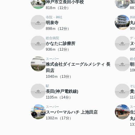
神戸市立長田小学校
加
818ｍ（11分）
8
寺院・神社
外
明泉寺
丸
898ｍ（12分）
9
総合病院
デ
かなたに診療所
ヌ
936ｍ（12分）
9
スーパー
総
株式会社ダイエーグルメシティ 長
朝
田店
1
1040ｍ（13分）
駅
そ
長田(神戸電鉄線)
貴
1105ｍ（14分）
1
スーパー
ス
スーパーマルハチ 上池田店
生
1302ｍ（17分）
丸
1