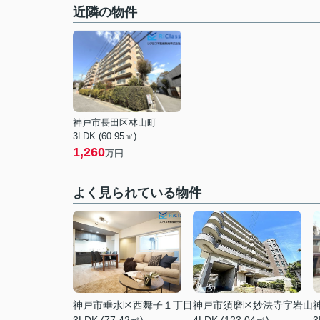
近隣の物件
神戸市長田区林山町
3LDK (60.95㎡)
1,260
万円
よく見られている物件
神戸市垂水区西舞子１丁目
神戸市須磨区妙法寺字岩山