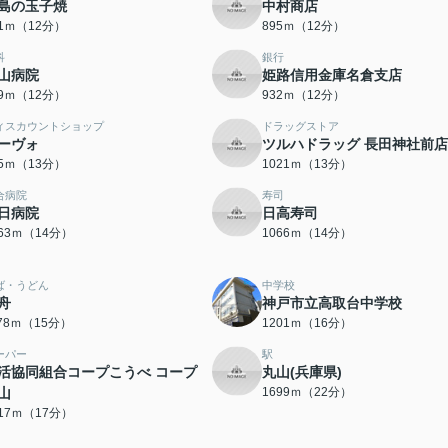
島の玉子焼
中村商店
81ｍ（12分）
895ｍ（12分）
科
銀行
山病院
姫路信用金庫名倉支店
09ｍ（12分）
932ｍ（12分）
ィスカウントショップ
ドラッグストア
ーヴォ
ツルハドラッグ 長田神社前店
85ｍ（13分）
1021ｍ（13分）
合病院
寿司
日病院
日高寿司
063ｍ（14分）
1066ｍ（14分）
ば・うどん
中学校
舟
神戸市立高取台中学校
178ｍ（15分）
1201ｍ（16分）
ーパー
駅
活協同組合コープこうべ コープ
丸山(兵庫県)
山
1699ｍ（22分）
317ｍ（17分）