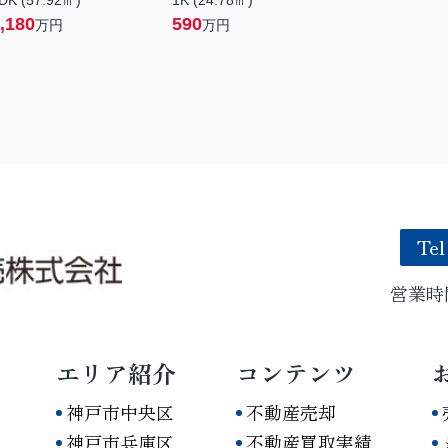
DK (57.92㎡)
1K (24.78㎡)
,180
590
万円
万円
Tel
営業時間
エリア紹介
コンテンツ
神戸市中央区
不動産売却
神戸市兵庫区
不動産買取実績