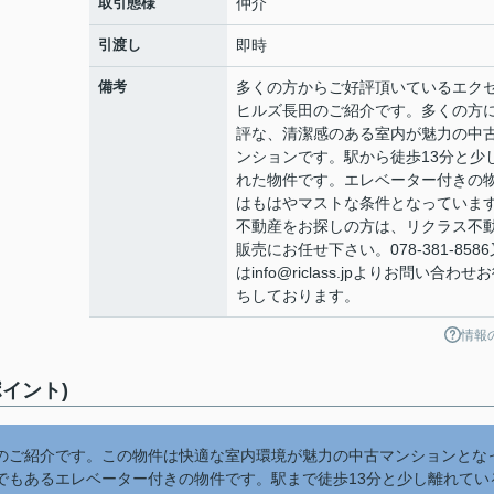
取引態様
仲介
引渡し
即時
備考
多くの方からご好評頂いているエク
ヒルズ長田のご紹介です。多くの方
評な、清潔感のある室内が魅力の中
ンションです。駅から徒歩13分と少
れた物件です。エレベーター付きの
はもはやマストな条件となっていま
不動産をお探しの方は、リクラス不
販売にお任せ下さい。078-381-8586
はinfo@riclass.jpよりお問い合わせ
ちしております。
情報
イント)
のご紹介です。この物件は快適な室内環境が魅力の中古マンションとな
でもあるエレベーター付きの物件です。駅まで徒歩13分と少し離れてい