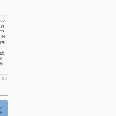
セル
に好
古マ
し離
物件
す。
動産
又
お待
の見方
っ
る