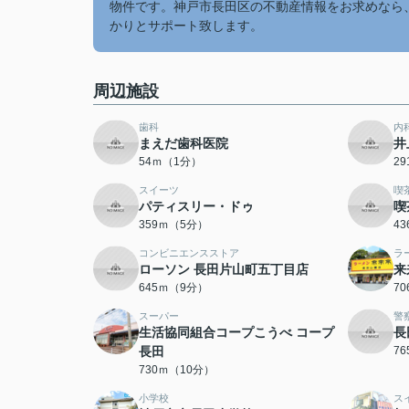
物件です。神戸市長田区の不動産情報をお求めなら
かりとサポート致します。
周辺施設
歯科
内
まえだ歯科医院
井
54ｍ（1分）
2
スイーツ
喫
パティスリー・ドゥ
喫
359ｍ（5分）
4
コンビニエンスストア
ラ
ローソン 長田片山町五丁目店
来
645ｍ（9分）
7
スーパー
警
生活協同組合コープこうべ コープ
長
長田
7
730ｍ（10分）
小学校
ス