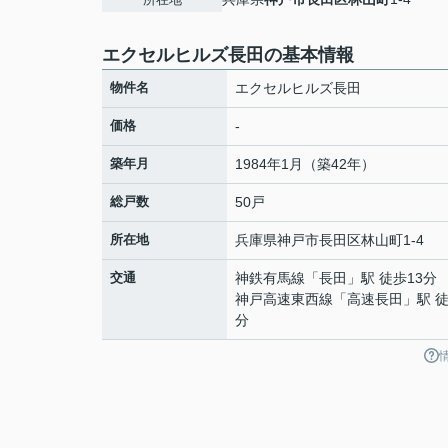
エクセルヒルズ長田の基本情報
物件名
エクセルヒルズ長田
価格
-
築年月
1984年1月（築42年）
総戸数
50戸
所在地
兵庫県
神戸市長田区
林山町
1-4
交通
神鉄有馬線
「
長田
」駅 徒歩13分
神戸高速東西線
「
高速長田
」駅 徒
分