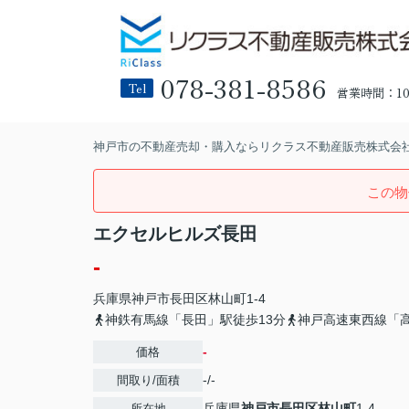
078-381-8586
Tel
営業時間：10:
神戸市の不動産売却・購入ならリクラス不動産販売株式会
この物
エクセルヒルズ長田
-
兵庫県
神戸市長田区
林山町
1-4
神鉄有馬線「長田」駅徒歩13分
神戸高速東西線「高
-
価格
-/-
間取り/面積
兵庫県
神戸市長田区
林山町
1-4
所在地