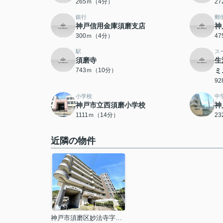
265ｍ（4分）
2
銀行
郵
神戸信用金庫須磨支店
神
300ｍ（4分）
4
駅
ス
須磨寺
生
743ｍ（10分）
ミ
9
小学校
中
神戸市立西須磨小学校
神
1111ｍ（14分）
2
近隣の物件
神戸市須磨区妙法寺字岩山