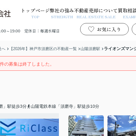
トップページ
弊社の強み
不動産売却について
買取相
TOP
STRENGTH
REAL ESTATE SALE
EXAM
お気に入り
00～19:00
定休日：毎週水曜日
ライオンズマン
社へ
【2026年】神戸市須磨区の不動産一覧
山陽須磨駅
件の募集は終了しました。
磨」駅徒歩3分
山陽電鉄本線「須磨寺」駅徒歩10分