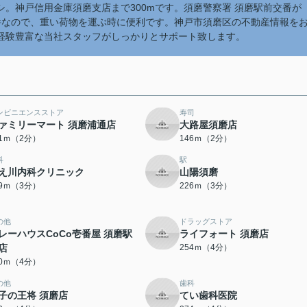
。神戸信用金庫須磨支店まで300mです。須磨警察署 須磨駅前交番が
件なので、重い荷物を運ぶ時に便利です。神戸市須磨区の不動産情報を
経験豊富な当社スタッフがしっかりとサポート致します。
ンビニエンスストア
寿司
ァミリーマート 須磨浦通店
大路屋須磨店
31ｍ（2分）
146ｍ（2分）
科
駅
え川内科クリニック
山陽須磨
19ｍ（3分）
226ｍ（3分）
の他
ドラッグストア
レーハウスCoCo壱番屋 須磨駅
ライフォート 須磨店
店
254ｍ（4分）
50ｍ（4分）
の他
歯科
子の王将 須磨店
てい歯科医院