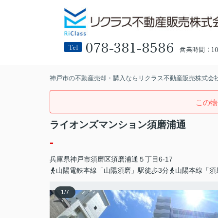
078-381-8586
Tel
営業時間：10:
神戸市の不動産売却・購入ならリクラス不動産販売株式会
この物
ライオンズマンション須磨浦通
-
兵庫県
神戸市須磨区
須磨浦通
５丁目6-17
山陽電鉄本線「山陽須磨」駅徒歩3分
山陽本線「須
1
/
7