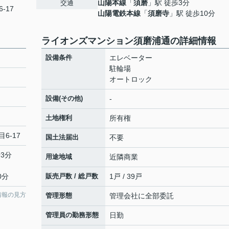
山陽本線
「
須磨
」駅 徒歩3分
交通
-17
山陽電鉄本線
「
須磨寺
」駅 徒歩10分
ライオンズマンション須磨浦通の詳細情報
設備条件
エレベーター
駐輪場
オートロック
設備(その他)
-
土地権利
所有権
6-17
国土法届出
不要
3分
用途地域
近隣商業
0分
販売戸数 / 総戸数
1戸 / 39戸
情報の見方
管理形態
管理会社に全部委託
管理員の勤務形態
日勤