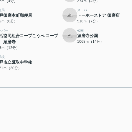
72ｍ（4分）
274ｍ（4分）
便局
スーパー
戸須磨本町郵便局
トーホーストア 須磨店
75ｍ（6分）
516ｍ（7分）
ーパー
公園
活協同組合コープこうべ コープ
須磨寺公園
ニ須磨寺
1068ｍ（14分）
28ｍ（12分）
学校
戸市立鷹取中学校
321ｍ（30分）