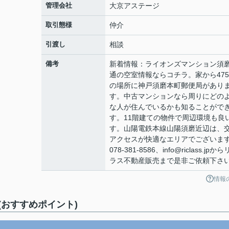
管理会社
大京アステージ
取引態様
仲介
引渡し
相談
備考
新着情報：ライオンズマンション須
通の空室情報ならコチラ。家から475
の場所に神戸須磨本町郵便局があり
す。中古マンションなら周りにどの
な人が住んでいるかも知ることがで
す。11階建ての物件で周辺環境も良
す。山陽電鉄本線山陽須磨近辺は、
アクセスが快適なエリアでございま
078-381-8586、info@riclass.jpか
ラス不動産販売まで是非ご依頼下さ
情報
おすすめポイント)