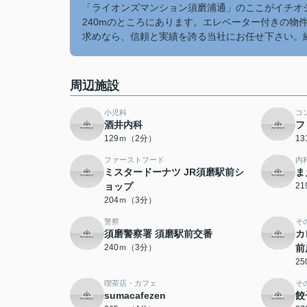
「ライオンズマンション須磨浦通」のここがイチオシ
240mのところにあります。エレベーター付きの物
求めなら、信頼と実績を誇る当社にお任せ下さい。
周辺施設
小児科
コ
酒井内科
フ
129ｍ（2分）
1
ファーストフード
内
ミスタードーナツ JR須磨駅前シ
ま
ョップ
2
204ｍ（3分）
警察
そ
須磨警察署 須磨駅前交番
カ
240ｍ（3分）
前
2
喫茶店・カフェ
そ
sumacafezen
餃