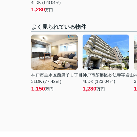
4LDK (123.04㎡)
1,280
万円
よく見られている物件
神戸市垂水区西舞子１丁目
神戸市須磨区妙法寺字岩山
3LDK (77.42㎡)
4LDK (123.04㎡)
3
1,150
1,280
1
万円
万円