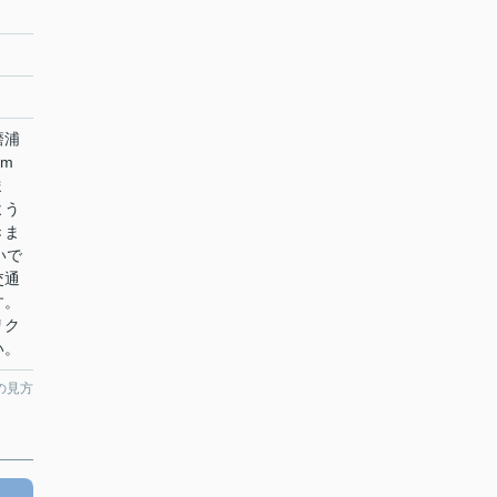
磨浦
m
ま
よう
きま
いで
交通
す。
らリク
い。
の見方