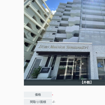
【外観】
-
価格
-/-
間取り/面積