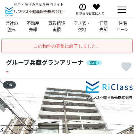
弊社の
不動産
買取相談
空き家・
任意
住宅
強み
売却
実績
空地
売却
ローン
この物件の募集は終了しました。
グルーブ兵庫グランアリーナ
空室0
-
1
/
6