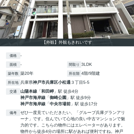
【外観】外観もきれいです
-
価格
-
3LDK
面積
間取り
築20年
4階/9階建
築年数
所在階
兵庫県
神戸市兵庫区
小松通
３丁目5-5
所在地
山陽本線
「
和田岬
」駅 徒歩4分
交通
神戸市海岸線
「
御崎公園
」駅 徒歩9分
神戸市海岸線
「
中央市場前
」駅 徒歩17分
ぜひ一度見ていただきたい、「グルーブ兵庫グランアリ
備考
ーナ」です。住んでいて心地の良い中古マンションで魅
力的です。こちらの物件にはエレベーターがあります。
物件から徒歩4分の場所に駅があれば便利ですね。神戸