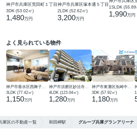
神戸市兵庫区
神戸市兵庫区荒田町１丁目
神戸市兵庫区塚本通５丁目
1SLDK (55.8
3DK (53.02㎡)
2LDK (52.62㎡)
1,990
万円
1,480
3,200
万円
万円
よく見られている物件
神戸市垂水区西舞子１丁目
神戸市須磨区妙法寺字岩山
神戸市東灘区魚崎中町４丁目
3LDK (77.42㎡)
4LDK (123.04㎡)
3DK (57.92㎡)
1
1,150
1,280
1,180
万円
万円
万円
市兵庫区の不動産一覧
和田岬駅
グルーブ兵庫グランアリーナ