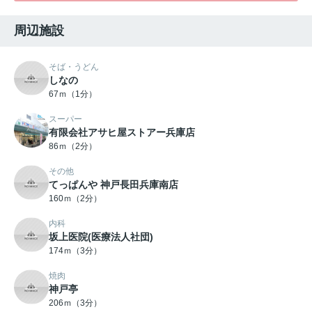
周辺施設
そば・うどん
しなの
67ｍ（1分）
スーパー
有限会社アサヒ屋ストアー兵庫店
86ｍ（2分）
その他
てっぱんや 神戸長田兵庫南店
160ｍ（2分）
内科
坂上医院(医療法人社団)
174ｍ（3分）
焼肉
神戸亭
206ｍ（3分）