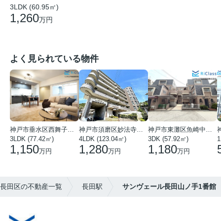
3LDK (60.95㎡)
1,260
万円
よく見られている物件
神戸市垂水区西舞子１丁目
神戸市須磨区妙法寺字岩山
神戸市東灘区魚崎中町４丁目
3LDK (77.42㎡)
4LDK (123.04㎡)
3DK (57.92㎡)
1
1,150
1,280
1,180
万円
万円
万円
市長田区の不動産一覧
長田駅
サンヴェール長田山ノ手1番館