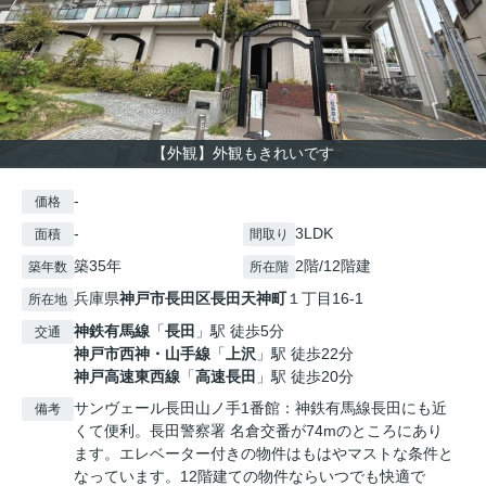
【外観】外観もきれいです
-
価格
-
3LDK
面積
間取り
築35年
2階/12階建
築年数
所在階
兵庫県
神戸市長田区
長田天神町
１丁目16-1
所在地
神鉄有馬線
「
長田
」駅 徒歩5分
交通
神戸市西神・山手線
「
上沢
」駅 徒歩22分
神戸高速東西線
「
高速長田
」駅 徒歩20分
サンヴェール長田山ノ手1番館：神鉄有馬線長田にも近
備考
くて便利。長田警察署 名倉交番が74mのところにあり
ます。エレベーター付きの物件はもはやマストな条件と
なっています。12階建ての物件ならいつでも快適で