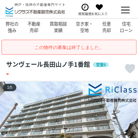
弊社の
不動産
買取相談
空き家・
任意
住宅
強み
売却
実績
空地
売却
ローン
この物件の募集は終了しました。
サンヴェール長田山ノ手1番館
空室0
-
1
/
5