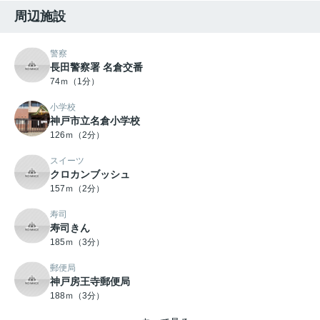
周辺施設
警察
長田警察署 名倉交番
74ｍ（1分）
小学校
神戸市立名倉小学校
126ｍ（2分）
スイーツ
クロカンブッシュ
157ｍ（2分）
寿司
寿司きん
185ｍ（3分）
郵便局
神戸房王寺郵便局
188ｍ（3分）