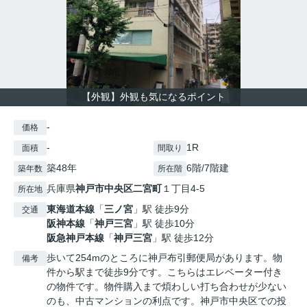
【外観】外観も気になるポイント
-
価格
-
1R
面積
間取り
築48年
6階/7階建
築年数
所在階
兵庫県
神戸市中央区
二宮町
１丁目4-5
所在地
東海道本線
「
三ノ宮
」駅 徒歩9分
交通
阪神本線
「
神戸三宮
」駅 徒歩10分
阪急神戸本線
「
神戸三宮
」駅 徒歩12分
歩いて254mのところに神戸布引郵便局があります。物
備考
件から駅まで徒歩9分です。こちらはエレベーター付き
の物件です。物件購入まで煩わしい打ち合わせが少ない
のも、中古マンションの利点です。神戸市中央区での投