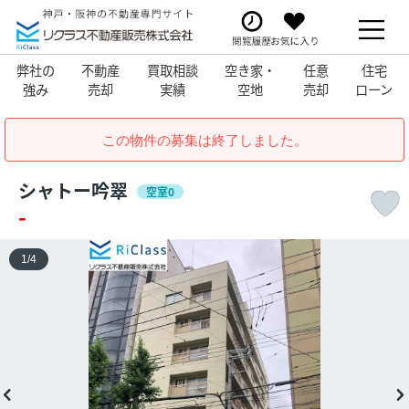
弊社の
不動産
買取相談
空き家・
任意
住宅
強み
売却
実績
空地
売却
ローン
この物件の募集は終了しました。
シャトー吟翠
空室0
-
1
/
4