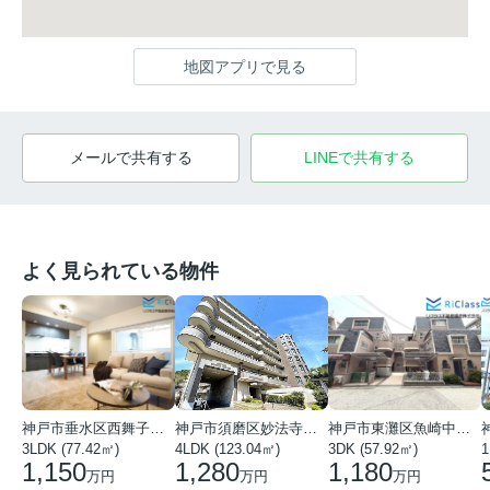
地図アプリで見る
メールで共有する
LINEで共有する
よく見られている物件
神戸市垂水区西舞子１丁目
神戸市須磨区妙法寺字岩山
神戸市東灘区魚崎中町４丁目
3LDK (77.42㎡)
4LDK (123.04㎡)
3DK (57.92㎡)
1
1,150
1,280
1,180
万円
万円
万円