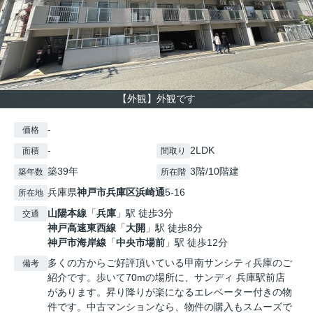
【外観】外観です
-
価格
-
2LDK
面積
間取り
築39年
3階/10階建
築年数
所在階
兵庫県
神戸市兵庫区
浜崎通
5-16
所在地
山陽本線
「
兵庫
」駅 徒歩3分
交通
神戸高速東西線
「
大開
」駅 徒歩8分
神戸市海岸線
「
中央市場前
」駅 徒歩12分
多くの方からご好評頂いている甲南サンシティ兵庫のご
備考
紹介です。歩いて70mの場所に、サンディ 兵庫駅前店
があります。昇り降りが楽になるエレベーター付きの物
件です。中古マンションなら、物件の購入もスムーズで