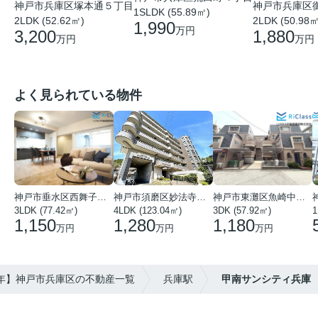
神戸市兵庫区塚本通５丁目
神戸市兵庫区
1SLDK (55.89㎡)
2LDK (52.62㎡)
2LDK (50.98㎡
1,990
万円
3,200
1,880
万円
万円
よく見られている物件
神戸市垂水区西舞子１丁目
神戸市須磨区妙法寺字岩山
神戸市東灘区魚崎中町４丁目
3LDK (77.42㎡)
4LDK (123.04㎡)
3DK (57.92㎡)
1
1,150
1,280
1,180
万円
万円
万円
6年】神戸市兵庫区の不動産一覧
兵庫駅
甲南サンシティ兵庫