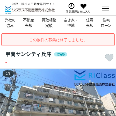
弊社の
不動産
買取相談
空き家・
任意
住宅
強み
売却
実績
空地
売却
ローン
この物件の募集は終了しました。
甲南サンシティ兵庫
空室0
-
1
/
3