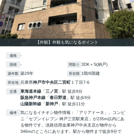
【外観】外観も気になるポイント
-
価格
-
3DK＋S(納戸)
面積
間取り
築29年
1階/6階建
築年数
所在階
兵庫県
神戸市中央区
二宮町
１丁目7-6
所在地
東海道本線
「
三ノ宮
」駅 徒歩9分
交通
阪急神戸本線
「
春日野道
」駅 徒歩9分
山陽新幹線
「
新神戸
」駅 徒歩11分
気になるイチオシ物件情報：「アリアドーネ」。コンビ
備考
ニ「セブンイレブン 神戸三宮駅東店」が235m以内にあ
る物件です。淡路信用金庫神戸中央支店が物件から
346mのところにあります。駅から物件まで徒歩9分で