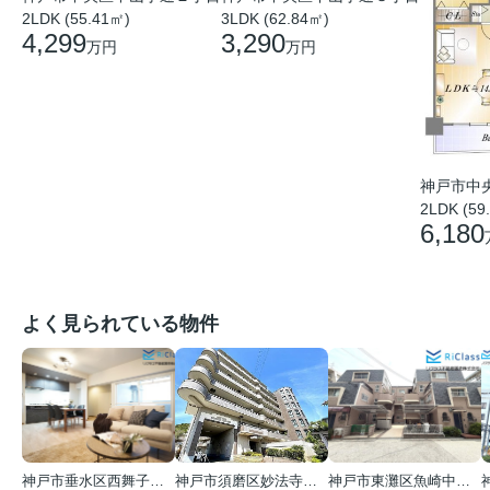
2LDK (55.41㎡)
3LDK (62.84㎡)
4,299
3,290
万円
万円
神戸市中
2LDK (59
6,180
よく見られている物件
神戸市垂水区西舞子１丁目
神戸市須磨区妙法寺字岩山
神戸市東灘区魚崎中町４丁目