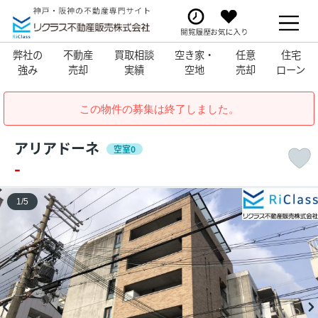
弊社の
不動産
買取相談
空き家・
任意
住宅
強み
売却
実績
空地
売却
ローン
この物件の募集は終了しました。
アリアドーネ
空室0
-
1
/
5