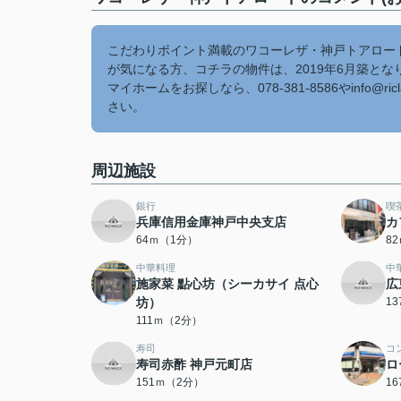
こだわりポイント満載のワコーレザ・神戸トアロー
が気になる方、コチラの物件は、2019年6月築と
マイホームをお探しなら、078-381-8586やinfo
さい。
周辺施設
銀行
喫
兵庫信用金庫神戸中央支店
カ
64ｍ（1分）
8
中華料理
中
施家菜 點心坊（シーカサイ 点心
広
坊）
1
111ｍ（2分）
寿司
コ
寿司赤酢 神戸元町店
ロ
151ｍ（2分）
1