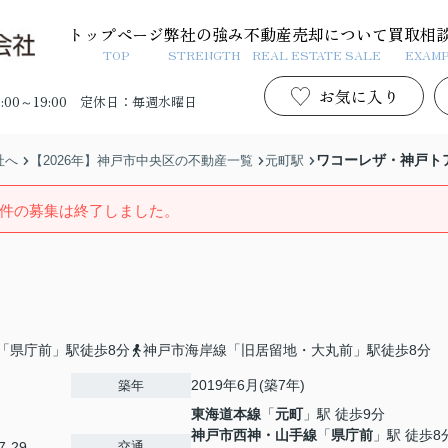
トップページ
弊社の強み
不動産売却について
買取相
TOP
STRENGTH
REAL ESTATE SALE
EXAM
お気に入り
00～19:00
定休日：毎週水曜日
ワコーレザ・神戸ト
社へ
【2026年】神戸市中央区の不動産一覧
元町駅
件の募集は終了しました。
「県庁前」駅徒歩8分
神戸市海岸線「旧居留地・大丸前」駅徒歩8分
2019年6月(築7年)
築年
東海道本線
「
元町
」駅 徒歩9分
神戸市西神・山手線
「
県庁前
」駅 徒歩8
交通
-29