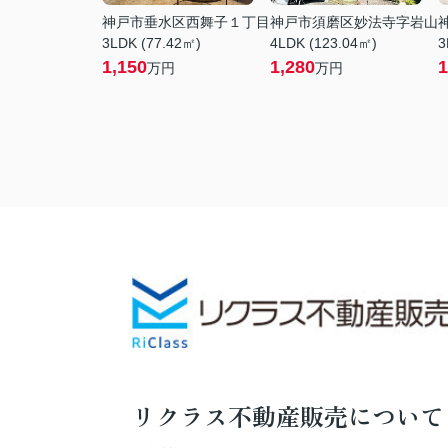
神戸市垂水区西舞子１丁目
神戸市須磨区妙法寺字岩山
3LDK (77.42㎡)
4LDK (123.04㎡)
3
1,150
1,280
1
万円
万円
リクラス不動産販売について