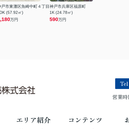
神戸市東灘区魚崎中町４丁目
神戸市兵庫区福原町
DK (57.92㎡)
1K (24.78㎡)
,180
590
万円
万円
Tel
営業時間
エリア紹介
コンテンツ