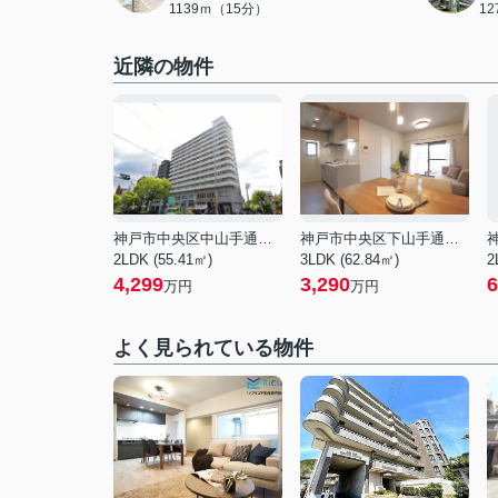
1139ｍ（15分）
1
近隣の物件
神戸市中央区中山手通２丁目
神戸市中央区下山手通３丁目
2LDK (55.41㎡)
3LDK (62.84㎡)
2
4,299
3,290
6
万円
万円
よく見られている物件