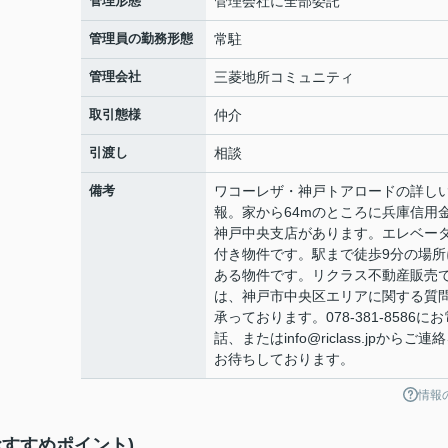
管理形態
管理会社に全部委託
管理員の勤務形態
常駐
管理会社
三菱地所コミュニティ
取引態様
仲介
引渡し
相談
備考
ワコーレザ・神戸トアロードの詳し
報。家から64mのところに兵庫信用
神戸中央支店があります。エレベー
付き物件です。駅まで徒歩9分の場所
ある物件です。リクラス不動産販売
は、神戸市中央区エリアに関する質
承っております。078-381-8586にお
話、またはinfo@riclass.jpからご連
お待ちしております。
情報
すすめポイント)