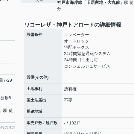
神戸市海岸線
「
旧居留地・大丸前
」駅 徒
分
ワコーレザ・神戸トアロードの詳細情報
設備条件
エレベーター
オートロック
宅配ボックス
24時間緊急通報システム
24時間ゴミ出し可
コンシェルジュサービス
設備(その他)
-
7-29
土地権利
所有権
 徒歩8
国土法届出
不要
」駅 徒
用途地域
-
販売戸数 / 総戸数
- / 192戸
情報の見方