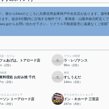
ド。家から64mのところに兵庫信用金庫神戸中央支店があります。築年
なります。徒歩9分圏内に立地する物件です。東海道・山陽本線元町近くで
@riclass.jpからお問い合わせ下さい。リクラス不動産販売に遠慮なくご依頼
茶店・カフェ
フランス料理
フェあげは。トアロード店
ラ・レゾナンス
2ｍ（2分）
99ｍ（2分）
華料理
寿司
東料理処 お好み焼 千代
すしうえだ
37ｍ（2分）
144ｍ（2分）
ンビニエンスストア
ディスカウントショップ
ーソン トーアロード店
ドン・キホーテ 三宮店
67ｍ（3分）
247ｍ（4分）