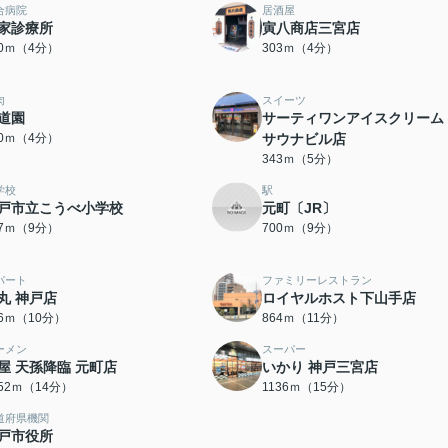
合病院
居酒屋
家診療所
寅八商店三宮店
70ｍ（4分）
303ｍ（4分）
肉
スイーツ
道園
サーティワンアイスクリーム
20ｍ（4分）
サウナビル店
343ｍ（5分）
学校
駅
戸市立こうべ小学校
元町〔JR〕
97ｍ（9分）
700ｍ（9分）
パート
ファミリーレストラン
丸 神戸店
ロイヤルホスト下山手店
96ｍ（10分）
864ｍ（11分）
ーメン
スーパー
屋 天孫降臨 元町店
いかり 神戸三宮店
052ｍ（14分）
1136ｍ（15分）
道府県機関
戸市役所