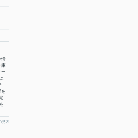
い情
金庫
ター
に
で
問を
電
絡を
の見方