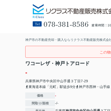
078-381-8586
Tel
営業時間：10:
神戸市の不動産売却・購入ならリクラス不動産販売株式会
この物
ワコーレザ・神戸トアロード
-
兵庫県
神戸市中央区
中山手通
３丁目7-29
東海道本線「元町」駅徒歩9分
神戸市西神・山手線
-
価格
-/-
間取り/面積
兵庫県
神戸市中央区
中山手通
３丁目7
所在地