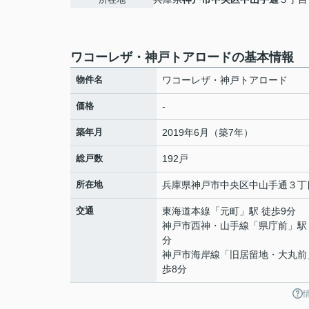
ワコーレザ・神戸トアロードの基本情報
物件名
ワコーレザ・神戸トアロード
価格
-
築年月
2019年6月（築7年）
総戸数
192戸
所在地
兵庫県
神戸市中央区
中山手通
３丁目
交通
東海道本線
「
元町
」駅 徒歩9分
神戸市西神・山手線
「
県庁前
」駅
分
神戸市海岸線
「
旧居留地・大丸前
歩8分