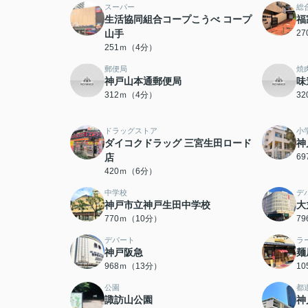
スーパー
総
生活協同組合コープこうべ コープ
福
山手
2
251ｍ（4分）
郵便局
焼
神戸山本通郵便局
味
312ｍ（4分）
3
ドラッグストア
小
ダイコクドラッグ 三宮生田ロード
神
店
6
420ｍ（6分）
中学校
デ
神戸市立神戸生田中学校
大
770ｍ（10分）
7
デパート
ラ
神戸阪急
麺
968ｍ（13分）
1
公園
都
諏訪山公園
神