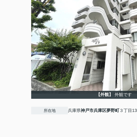
【外観】
外観です
兵庫県
神戸市兵庫区
夢野町
３丁目13
所在地