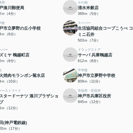
便局
その他
戸湊川郵便局
清水米穀店
02ｍ（4分）
369ｍ（5分）
学校
スーパー
戸市立夢野の丘小学校
生活協同組合コープこうべ 
44ｍ（6分）
ミニ石井
503ｍ（7分）
ーパー
ドラッグストア
ズミヤ 鵯越町店
サーバ 兵庫鵯越店
90ｍ（8分）
612ｍ（8分）
肉
中学校
火焼肉モランボン菊水店
神戸市立夢野中学校
44ｍ（10分）
809ｍ（11分）
ァーストフード
市役所・区役所
スタードーナツ 湊川プラザショ
神戸市兵庫区役所
プ
945ｍ（12分）
38ｍ（12分）
田(神戸電鉄線)
320ｍ（17分）