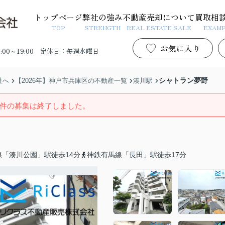
トップページ
弊社の強み
不動産売却について
買取相
TOP
STRENGTH
REAL ESTATE SALE
EXAM
お気に入り
00～19:00
定休日：毎週水曜日
シャトラン夢野
社へ
【2026年】神戸市兵庫区の不動産一覧
湊川駅
件の募集は終了しました。
「湊川公園」駅徒歩14分
神鉄有馬線「長田」駅徒歩17分