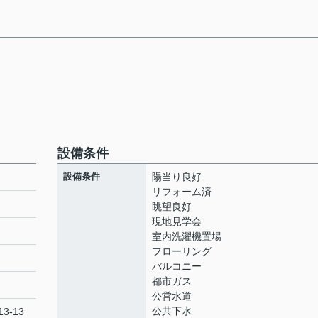
設備条件
設備条件
陽当り良好
リフォーム済
眺望良好
現地見学会
ト
室内洗濯機置場
フローリング
バルコニー
都市ガス
公営水道
公共下水
3-13