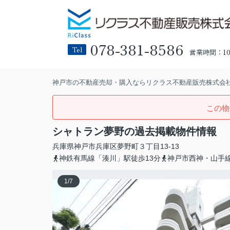
078-381-8586
Tel
営業時間：10:
神戸市の不動産売却・購入ならリクラス不動産販売株式会
この物
シャトラン夢野の過去掲載物件情報
兵庫県
神戸市兵庫区
夢野町
３丁目13-13
神鉄有馬線「湊川」駅徒歩13分
神戸市西神・山手線
1
/
7