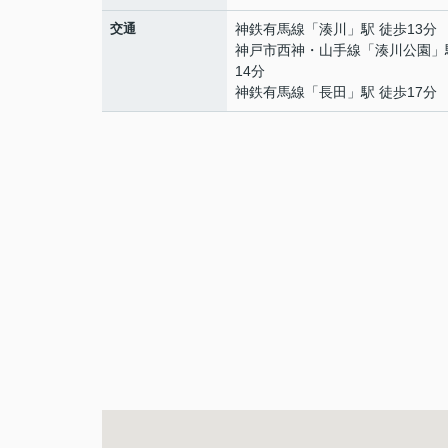
交通
神鉄有馬線
「
湊川
」駅 徒歩13分
神戸市西神・山手線
「
湊川公園
」
14分
神鉄有馬線
「
長田
」駅 徒歩17分