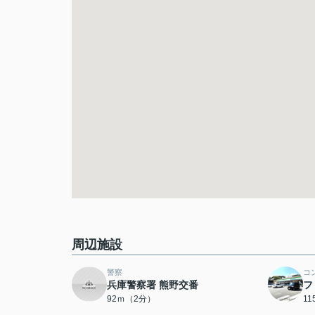
周辺施設
警察
コ
兵庫警察署 熊野交番
フ
92ｍ（2分）
1