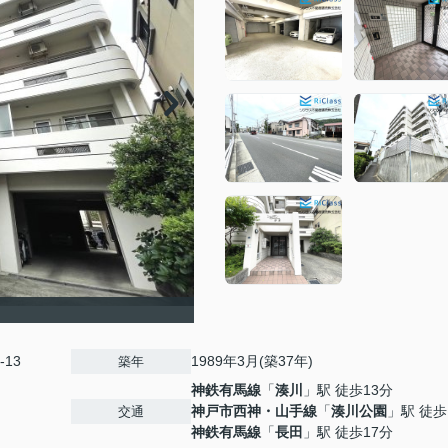
-13
1989年3月(築37年)
築年
神鉄有馬線
「
湊川
」駅 徒歩13分
神戸市西神・山手線
「
湊川公園
」駅 徒歩
交通
神鉄有馬線
「
長田
」駅 徒歩17分