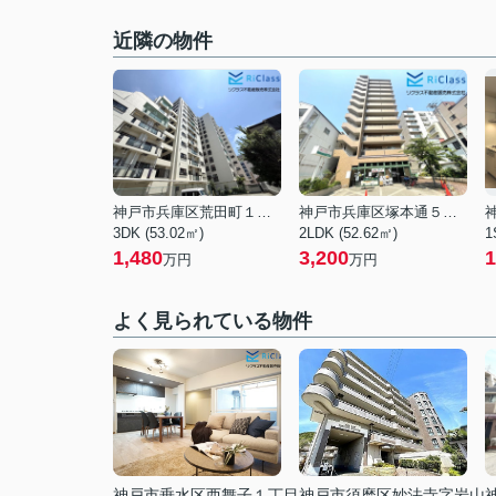
近隣の物件
神戸市兵庫区荒田町１丁目
神戸市兵庫区塚本通５丁目
3DK (53.02㎡)
2LDK (52.62㎡)
1
1,480
3,200
1
万円
万円
よく見られている物件
神戸市垂水区西舞子１丁目
神戸市須磨区妙法寺字岩山