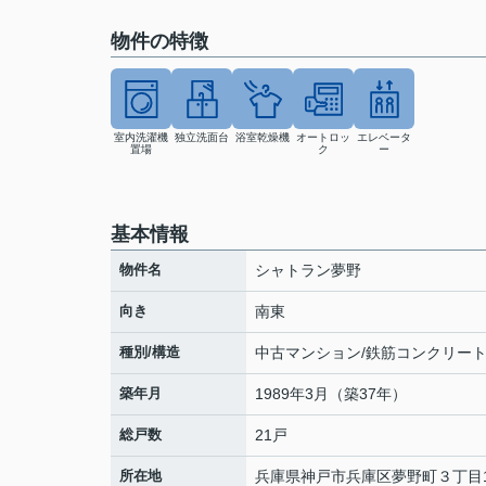
物件の特徴
室内洗濯機
独立洗面台
浴室乾燥機
オートロッ
エレベータ
置場
ク
ー
基本情報
物件名
シャトラン夢野
向き
南東
種別/構造
中古マンション/鉄筋コンクリー
築年月
1989年3月（築37年）
総戸数
21戸
所在地
兵庫県
神戸市兵庫区
夢野町
３丁目1