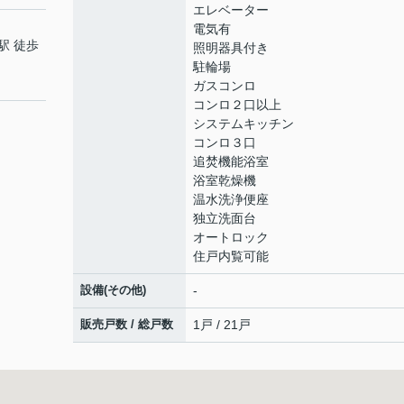
エレベーター
電気有
駅 徒歩
照明器具付き
駐輪場
ガスコンロ
コンロ２口以上
システムキッチン
コンロ３口
追焚機能浴室
浴室乾燥機
温水洗浄便座
独立洗面台
オートロック
住戸内覧可能
設備(その他)
-
販売戸数 / 総戸数
1戸 / 21戸