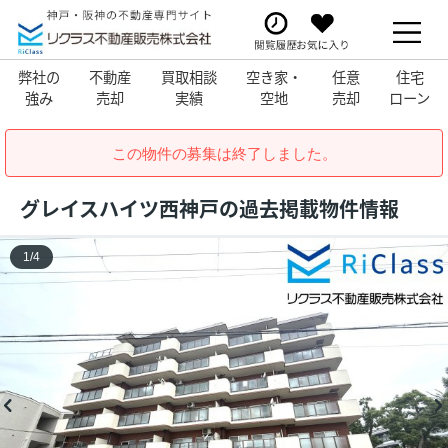
弊社の
不動産
買取相談
空き家・
任意
住宅
強み
売却
実績
空地
売却
ローン
この物件の募集は終了しました。
グレイスハイツ西神戸の過去掲載物件情報
1
/
4