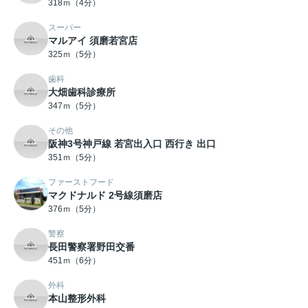
318ｍ（4分）
スーパー
マルアイ 須磨若宮店
325ｍ（5分）
歯科
大畑歯科診療所
347ｍ（5分）
その他
阪神3号神戸線 若宮出入口 西行き 出口
351ｍ（5分）
ファーストフード
マクドナルド 2号線須磨店
376ｍ（5分）
警察
長田警察署野田交番
451ｍ（6分）
外科
本山整形外科