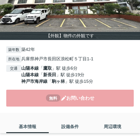
【外観】物件の外観です
築42年
築年数
兵庫県神戸市長田区浪松町５丁目1-1
所在地
山陽本線
「
鷹取
」駅 徒歩6分
交通
山陽本線
「
新長田
」駅 徒歩19分
神戸市海岸線
「
駒ヶ林
」駅 徒歩15分
お問い合わせ
無料
基本情報
設備条件
周辺環境