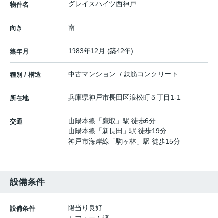
グレイスハイツ西神戸
物件名
南
向き
1983年12月 (築42年)
築年月
中古マンション / 鉄筋コンクリート
種別 / 構造
兵庫県
神戸市長田区
浪松町
５丁目1-1
所在地
山陽本線
「
鷹取
」駅 徒歩6分
交通
山陽本線
「
新長田
」駅 徒歩19分
神戸市海岸線
「
駒ヶ林
」駅 徒歩15分
設備条件
陽当り良好
設備条件
リフォーム済