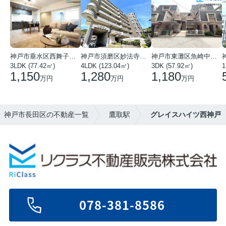
神戸市垂水区西舞子１丁目
神戸市須磨区妙法寺字岩山
神戸市東灘区魚崎中町４丁目
3LDK (77.42㎡)
4LDK (123.04㎡)
3DK (57.92㎡)
1
1,150
1,280
1,180
万円
万円
万円
年】神戸市長田区の不動産一覧
鷹取駅
グレイスハイツ西神戸
078-381-8586